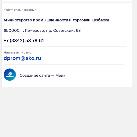
полезных ископаемых
Контактные данные
Создание сайта — Мэйк
Лёгкая промышленность
Министерство промышленности и торговли Кузбасса
Лесная промышленность
650000, г. Кемерово, пр. Советский, 63
Пищевая промышленность
+7 (3842) 58-78-61
Написать письмо
dprom@ako.ru
Создание сайта — Мэйк