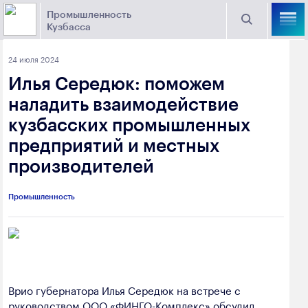
Промышленность
Кузбасса
Торговая площадка Кузбасса
24 июля 2024
Поиск
Илья Середюк: поможем
Выберите отрасль
наладить взаимодействие
кузбасских промышленных
Найти
Угольная промышленность
Предприятия
предприятий и местных
производителей
Горно-металлургическая промышленность
Новости
Химическая промышленность
промышленности
Промышленность
Электроэнергетика
650000, г. Кемерово, пр. Советский, 63
Машиностроение
+7 (3842) 58-78-61
Промышленность строительных материалов
Врио губернатора Илья Середюк на встрече с
dprom@ako.ru
Добыча общераспространенных
руководством ООО «ФИНГО-Комплекс» обсудил