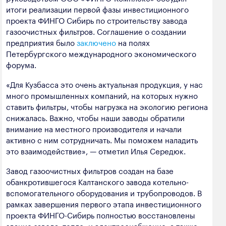
полезных ископаемых
итоги реализации первой фазы инвестиционного
проекта ФИНГО Сибирь по строительству завода
Создание сайта — Мэйк
Лёгкая промышленность
газоочистных фильтров. Соглашение о создании
предприятия было
заключено
на полях
Лесная промышленность
Петербургского международного экономического
форума.
Пищевая промышленность
«Для Кузбасса это очень актуальная продукция, у нас
много промышленных компаний, на которых нужно
ставить фильтры, чтобы нагрузка на экологию региона
снижалась. Важно, чтобы наши заводы обратили
внимание на местного производителя и начали
активно с ним сотрудничать. Мы поможем наладить
это взаимодействие», — отметил Илья Середюк.
Завод газоочистных фильтров создан на базе
обанкротившегося Калтанского завода котельно-
вспомогательного оборудования и трубопроводов. В
рамках завершения первого этапа инвестиционного
проекта ФИНГО-Сибирь полностью восстановлены
здание завода, тепло- и электроснабжение, а также