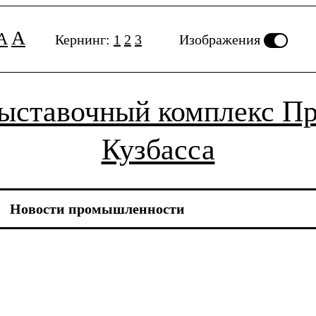
A
A
Кернинг:
1
2
3
Изображения
выставочный комплекс П
Кузбасса
Новости
промышленности