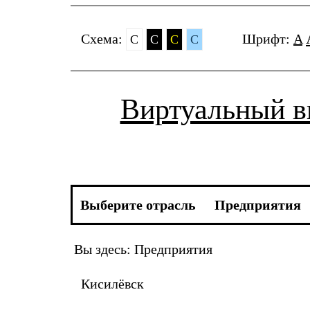
Cхема:
Шрифт:
A
C
C
C
C
Виртуальный 
Выберите отрасль
Предприятия
Вы здесь:
Предприятия
Кисилёвск