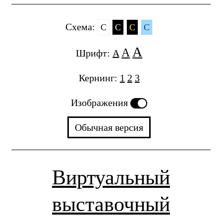
Cхема:
C
C
C
C
A
A
Шрифт:
A
Кернинг:
1
2
3
Изображения
Обычная версия
Виртуальный
выставочный