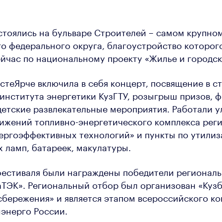
стоялись на бульваре Строителей – самом крупно
о федерального округа, благоустройство которог
йчас по национальному проекту «Жилье и городск
теЯрче включила в себя концерт, посвящение в с
института энергетики КузГТУ, розыгрыш призов, 
детские развлекательные мероприятия. Работали у
ижений топливно-энергетического комплекса реги
ергоэффективных технологий» и пункты по утили
ламп, батареек, макулатуры.
фестиваля были награждены победители региональ
ТЭК». Региональный отбор был организован «Куз
бережения» и является этапом всероссийского ко
энерго России.