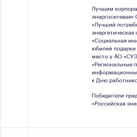
Лучшим корпора
энергосетевая» 
«Лучший потреби
энергетическая 
«Социальная ини
юбилей подарки 
место у АО «СУЭ
«Региональные 
информационные 
к Дню работник
Победители пред
«Российская эне