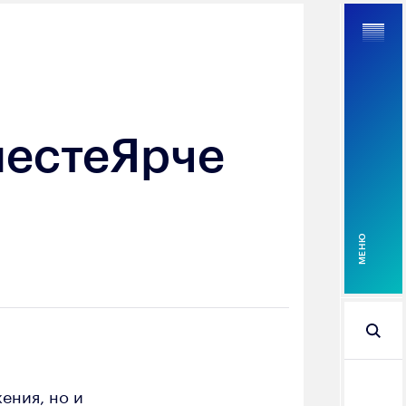
местеЯрче
Найти
MEНЮ
ения, но и