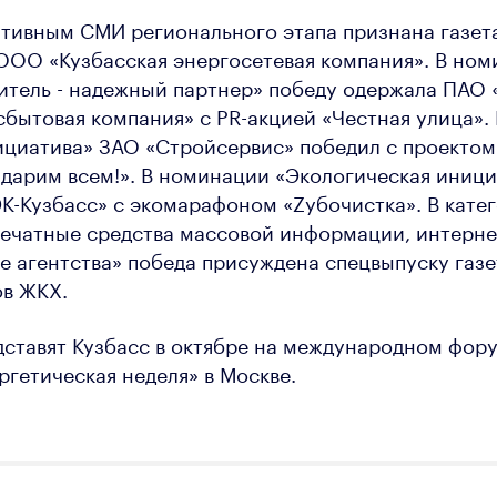
тивным СМИ регионального этапа признана газета
ООО «Кузбасская энергосетевая компания». В но
тель - надежный партнер» победу одержала ПАО 
сбытовая компания» с PR-акцией «Честная улица».
циатива» ЗАО «Стройсервис» победил с проектом
дарим всем!». В номинации «Экологическая иници
К-Кузбасс» с экомарафоном «Zубочистка». В кате
печатные средства массовой информации, интерн
агентства» победа присуждена спецвыпуску газе
ов ЖКХ.
ставят Кузбасс в октябре на международном фор
ргетическая неделя» в Москве.