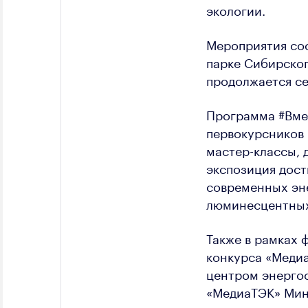
экологии.
Мероприятия со
парке Сибирског
продолжается се
Программа #Вмес
первокурсников 
мастер-классы, 
экспозиция дост
современных эн
люминесцентных 
Также в рамках 
конкурса «Медиа
центром энергос
«МедиаТЭК» Мин