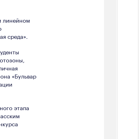
м линейном
о
ая среда».
туденты
фотозоны,
личная
она «Бульвар
зации
ного этапа
басским
нкурса