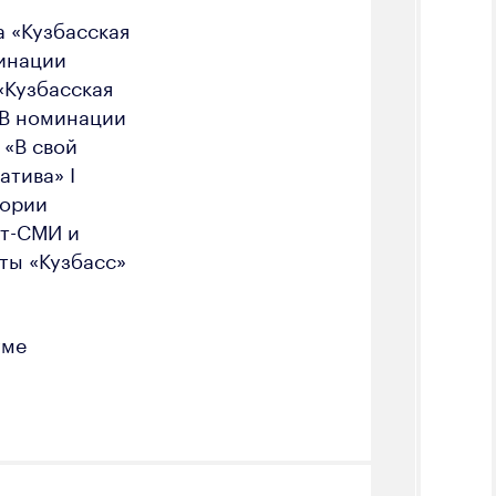
 «Кузбасская
минации
«Кузбасская
 В номинации
 «В свой
атива» I
гории
ет-СМИ и
ты «Кузбасс»
уме