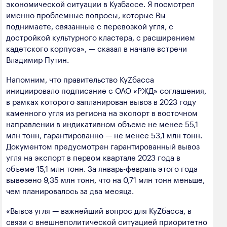
экономической ситуации в Кузбассе. Я посмотрел
полезных ископаемых
именно проблемные вопросы, которые Вы
поднимаете, связанные с перевозкой угля, с
Создание сайта — Мэйк
Лёгкая промышленность
достройкой культурного кластера, с расширением
Лесная промышленность
кадетского корпуса», — сказал в начале встречи
Владимир Путин.
Пищевая промышленность
Напомним, что правительство КуZбасса
инициировало подписание с ОАО «РЖД» соглашения,
в рамках которого запланирован вывоз в 2023 году
каменного угля из региона на экспорт в восточном
направлении в индикативном объеме не менее 55,1
млн тонн, гарантированно — не менее 53,1 млн тонн.
Документом предусмотрен гарантированный вывоз
угля на экспорт в первом квартале 2023 года в
объеме 15,1 млн тонн. За январь-февраль этого года
вывезено 9,35 млн тонн, что на 0,71 млн тонн меньше,
чем планировалось за два месяца.
«Вывоз угля — важнейший вопрос для КуZбасса, в
связи с внешнеполитической ситуацией приоритетно