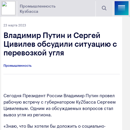
Промышленность
Кузбасса
Торговая площадка Кузбасса
23 марта 2023
Поиск
Владимир Путин и Сергей
Выберите отрасль
Цивилев обсудили ситуацию с
перевозкой угля
Найти
Угольная промышленность
Предприятия
Промышленность
Горно-металлургическая промышленность
Новости
Химическая промышленность
промышленности
Электроэнергетика
Сегодня Президент России Владимир Путин провел
рабочую встречу с губернатором КуZбасса Сергеем
650000, г. Кемерово, пр. Советский, 63
Машиностроение
Цивилевым. Одним из обсуждаемых вопросов стал
+7 (3842) 58-78-61
вывоз угля из региона.
Промышленность строительных материалов
dprom@ako.ru
«Знаю, что Вы хотели бы доложить о социально-
Добыча общераспространенных