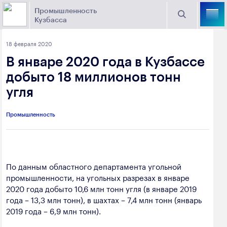
Промышленность
Кузбасса
Торговая площадка Кузбасса
18 февраля 2020
Поиск
В январе 2020 года в Кузбассе
Выберите отрасль
добыто 18 миллионов тонн
угля
Найти
Угольная промышленность
Предприятия
Промышленность
Горно-металлургическая промышленность
Новости
Химическая промышленность
промышленности
Электроэнергетика
По данным областного департамента угольной
промышленности, на угольных разрезах в январе
650000, г. Кемерово, пр. Советский, 63
Машиностроение
2020 года добыто 10,6 млн тонн угля (в январе 2019
+7 (3842) 58-78-61
года – 13,3 млн тонн), в шахтах – 7,4 млн тонн (январь
Промышленность строительных материалов
2019 года – 6,9 млн тонн).
dprom@ako.ru
Добыча общераспространенных