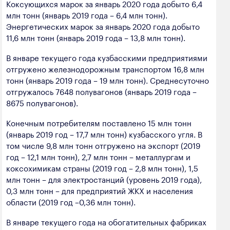
Коксующихся марок за январь 2020 года добыто 6,4
полезных ископаемых
млн тонн (январь 2019 года – 6,4 млн тонн).
Энергетических марок за январь 2020 года добыто
Создание сайта — Мэйк
Лёгкая промышленность
11,6 млн тонн (январь 2019 года – 13,8 млн тонн).
Лесная промышленность
В январе текущего года кузбасскими предприятиями
Пищевая промышленность
отгружено железнодорожным транспортом 16,8 млн
тонн (январь 2019 года – 19 млн тонн). Среднесуточно
отгружалось 7648 полувагонов (январь 2019 года –
8675 полувагонов).
Конечным потребителям поставлено 15 млн тонн
(январь 2019 год – 17,7 млн тонн) кузбасского угля. В
том числе 9,8 млн тонн отгружено на экспорт (2019
год – 12,1 млн тонн), 2,7 млн тонн – металлургам и
коксохимикам страны (2019 год – 2,8 млн тонн), 1,5
млн тонн – для электростанций (уровень 2019 года),
0,3 млн тонн – для предприятий ЖКХ и населения
области (2019 год –0,36 млн тонн).
В январе текущего года на обогатительных фабриках