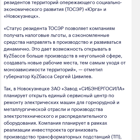
резидентов территорий опережающего социально-
полезных ископаемых
экономического развития (ТОСЭР) «Юрга» и
«Новокузнецк».
Создание сайта — Мэйк
Лёгкая промышленность
«Статус резидента ТОСЭР позволяет компаниям
Лесная промышленность
получать налоговые льготы, а сэкономленные
Пищевая промышленность
средства направлять в производство и развиваться
динамично. Это дает возможность открывать в
КуZбассе больше производств в неугольной сфере,
создавать новые рабочие места, тем самым уходя от
монозависимости территорий», — отметил
губернатор КуZбасса Сергей Цивилев.
Так, в Новокузнецке ЗАО «Завод «СИБЭНЕРГОСИЛА»
планирует открыть единый сервисный центр по
ремонту электрических машин для горнорудной и
металлургической отрасли и производства
электротехнического и распределительного
оборудования. Компания планирует в рамках
реализации инвестпроекта организовать
производство трансформаторных подстанций (ТП),