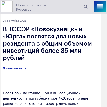
Промышленность
Кузбасса
Торговая площадка Кузбасса
20 сентября 2022
Поиск
В ТОСЭР «Новокузнецк» и
Выберите отрасль
«Юрга» появятся два новых
резидента с общим объемом
Найти
Угольная промышленность
Предприятия
инвестиций более 35 млн
рублей
Горно-металлургическая промышленность
Новости
Химическая промышленность
промышленности
Промышленность
Электроэнергетика
650000, г. Кемерово, пр. Советский, 63
Машиностроение
+7 (3842) 58-78-61
Совет по инвестиционной и инновационной
Промышленность строительных материалов
деятельности при губернаторе КуZбасса принял
dprom@ako.ru
решение о включении в реестр двух новых
Добыча общераспространенных