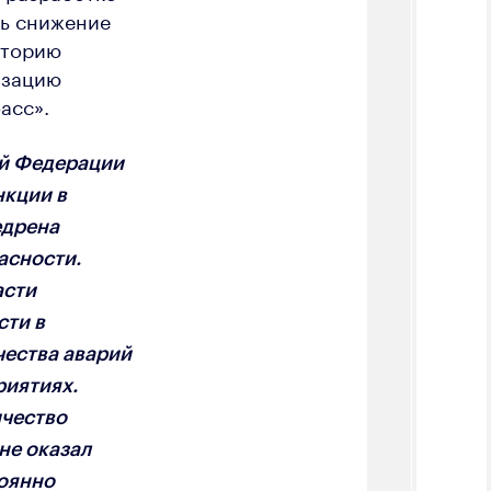
ть снижение
иторию
изацию
асс».
ой Федерации
нкции в
едрена
асности.
асти
сти в
чества аварий
риятиях.
ичество
 не оказал
тоянно