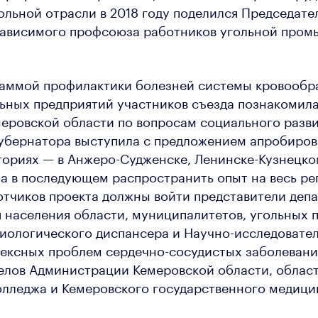
ольной отрасли в 2018 году поделился Председате
зависимого профсоюза работников угольной про
раммой профилактики болезней системы кровообр
ьных предприятий участников съезда познакомила
еровской области по вопросам социального разви
убернатора выступила с предложением апробирова
ориях — в Анжеро-Судженске, Ленинске-Кузнецко
а в последующем распространить опыт на весь ре
отчиков проекта должны войти представители деп
 населения области, муниципалитетов, угольных 
иологического диспансера и Научно-исследовате
ексных проблем сердечно-сосудистых заболевани
елов Администрации Кемеровской области, облас
олледжа и Кемеровского государственного медици