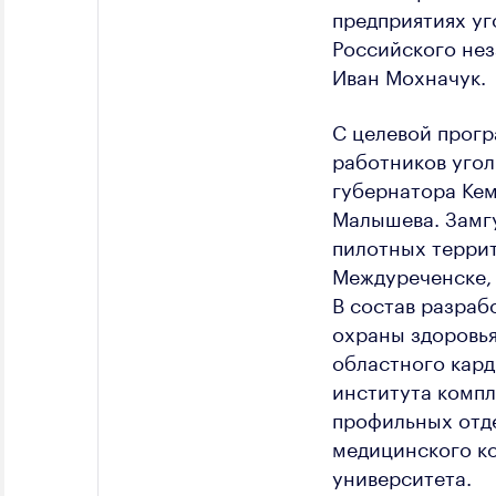
предприятиях уг
Российского не
Иван Мохначук.
С целевой прог
работников угол
губернатора Кем
Малышева. Замг
пилотных террит
Междуреченске, 
В состав разраб
охраны здоровья
областного кард
института компл
профильных отд
медицинского к
университета.