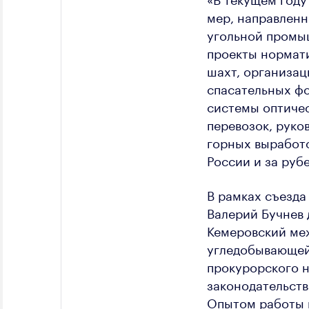
мер, направленн
угольной промыш
проекты нормат
шахт, организац
спасательных фо
системы оптиче
перевозок, руко
горных выработо
России и за руб
В рамках съезда
Валерий Бучнев 
Кемеровский ме
угледобывающей
прокурорского 
законодательств
Опытом работы 