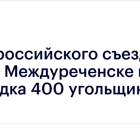
российского съе
в Междуреченске
ядка 400 угольщи