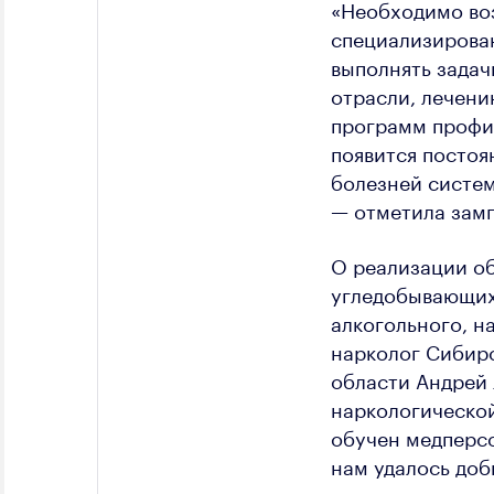
«Необходимо во
специализирова
выполнять задач
отрасли, лечен
программ профи
появится посто
болезней систе
— отметила зам
О реализации об
угледобывающих
алкогольного, н
нарколог Сибирс
области Андрей 
наркологическо
обучен медперсо
нам удалось доб
состоянии нарко