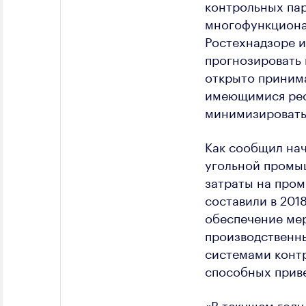
контрольных пар
многофункциона
Ростехнадзоре и
прогнозировать 
открыто принима
имеющимися рес
минимизировать
Как сообщил нач
угольной промы
затраты на пром
составили в 2018
обеспечение ме
производственн
системами контр
способных приве
«В текущем году