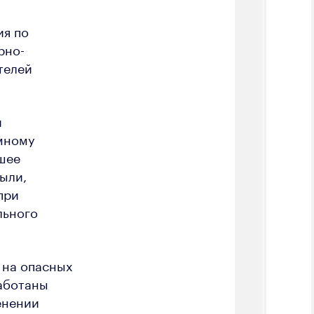
ия по
рно-
телей
и
омному
шее
ыли,
при
льного
 на опасных
аботаны
енении