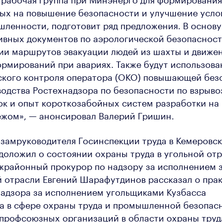
ых на повышение безопасности и улучшение услов
ленности, подготовит ряд предложения. В основу
ивных документов по аэрологической безопасност
ии маршрутов эвакуации людей из шахты и движе
рмирований при авариях. Также будут использов
ского контроля оператора (ОКО) повышающей без
водства Ростехнадзора по безопасности по взрыв
к и опыт короткозабойных систем разработки на
ежом», — анонсировал Валерий Гришин.
 замруководителя Госинспекции труда в Кемеровс
доложил о состоянии охраны труда в угольной отр
жрайонный прокурор по надзору за исполнением з
 отрасли Евгений Шарафутдинов рассказал о пра
надзора за исполнением угольщиками Кузбасса
а в сфере охраны труда и промышленной безопас
профсоюзных организаций в области охраны труд