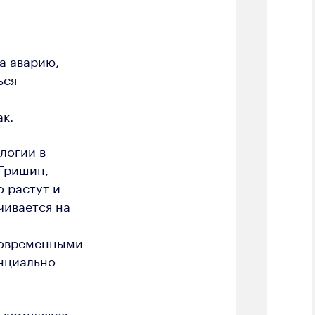
а аварию,
ься
к.
логии в
Гришин,
 растут и
чивается на
современными
енциально
 комплекса