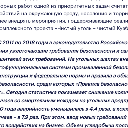
горных работ одной из приоритетных задач счита
ействий на окружающую среду, население и терр
нее внедрять мероприятия, поддерживающие реал
омплексного проекта «Чистый уголь – чистый Кузб
2011 по 2018 годы в законодательство Российск
ния ужесточающие требования безопасности и са
ителей этих требований. На угольных шахтах вн
огофункциональные системы промышленной безоп
нструкции и федеральные нормы и правила в обл
езопасности, среди которых «Правила безопасно
». Сегодня статистика показывает снижение коли
учаев со смертельным исходом на угольных предп
0 года аварийность уменьшилась в 4,4 раза, а кол
аев – в 7,9 раз. При этом, ввод новых требований
о воздействия на бизнес. Объем угледобычи пос