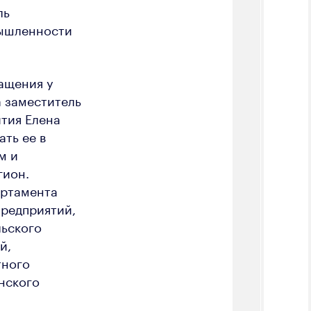
ль
мышленности
ащения у
 заместитель
тия Елена
ть ее в
м и
гион.
артамента
предприятий,
льского
й,
тного
нского