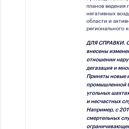
планов ведения 
негативных возд
области и актив
регионального к
ДЛЯ СПРАВКИ. С 
внесены измене
отношении наруш
дегазация и мн
Приняты новые и
промышленной б
угольных шахтах
и несчастных сл
Например, с 201
смертельных случ
ограничивающег