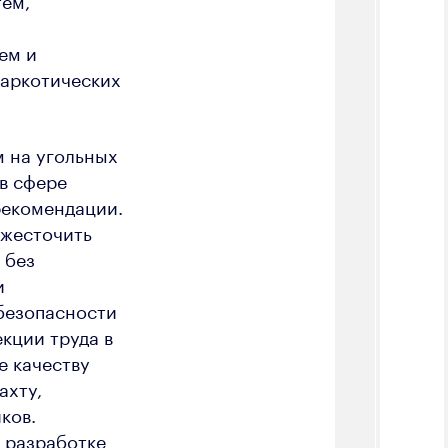
ем и
наркотических
м на угольных
в сфере
рекомендации.
ужесточить
 без
и
безопасности
кции труда в
е качеству
ахту,
ков.
 разработке