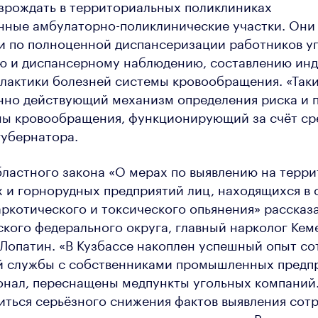
зрождать в территориальных поликлиниках
нные амбулаторно-поликлинические участки. Они
и по полноценной диспансеризации работников у
ию и диспансерному наблюдению, составлению ин
лактики болезней системы кровообращения. «Так
янно действующий механизм определения риска и 
мы кровообращения, функционирующий за счёт ср
губернатора.
ластного закона «О мерах по выявлению на терр
 и горнорудных предприятий лиц, находящихся в 
аркотического и токсического опьянения» рассказ
кого федерального округа, главный нарколог Кем
Лопатин. «В Кузбассе накоплен успешный опыт со
й службы с собственниками промышленных предпр
нал, переснащены медпункты угольных компаний. 
иться серьёзного снижения фактов выявления сотр
тического или алкогольного опьянения. Вместе с 