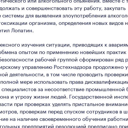
олжать и совершенствовать эту работу, закупать
 системы для выявления злоупотребления алкогол
оксикации организма, определения новых видов 
етил Лопатин.
ексного изучения ситуации, приводящих к авария
 обмена опытом по применению новейших практик 
езопасности рабочей группой сформирован ряд 
бирскому управлению Ростехнадзора продолжено 
ой деятельности, в том числе проводить проверки
 полной мере использовать права дисквалификаци
и специалистов за несоответствие промышленной 
она и угрозу жизни людей. Государственной инспе
асти при проверках уделять пристальное внимани
отров, проверкам перед спуском сотрудников в ш
ие на наличие своевременного обучения работни
угольных предприятий резолюцией предписано при