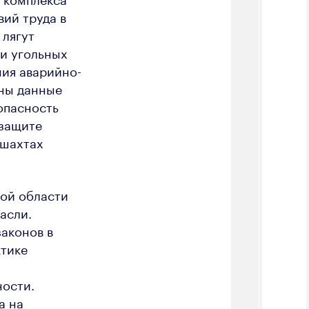
ий труда в
 лягут
и угольных
ния аварийно-
аны данные
опасность
озащите
 шахтах
кой области
асли.
аконов в
ктике
ности.
а на