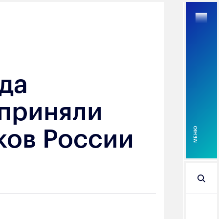
зда
Найти
 приняли
ков России
MEНЮ