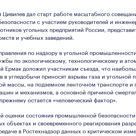
 Цивилев дал старт работе масштабного совещан
езопасности с участием руководителей и инжене
отников угольных предприятий России, представи
мств и учебных заведений.
управления по надзору в угольной промышленност
ужбы по экологическому, технологическому и ат
й Ермак доложил участникам съезда, что наиболь
в в угледобычи приносят взрывы газа и угольной п
ой массы, на подземном ленточном транспорте и 
ашин и механизмов, а основной причиной смерте
прежнему остается «человеческий фактор».
ой оценки состояния промышленной безопасности
ых объектах и своевременного реагирования разр
редаче в Ростехнадзор данных о критическом изм