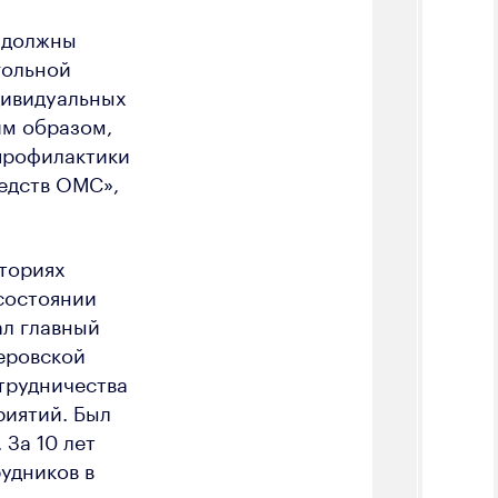
 должны
гольной
дивидуальных
им образом,
профилактики
едств ОМС»,
иториях
состоянии
ал главный
еровской
трудничества
иятий. Был
За 10 лет
удников в
тем,