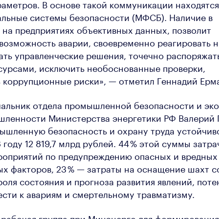
аметров. В основе такой коммуникации находятся
льные системы безопасности (МФСБ). Наличие в
 на предприятиях объективных данных, позволит
возможность аварии, своевременно реагировать н
ть управленческие решения, точечно распоряжат
урсами, исключить необоснованные проверки,
 коррупционные риски», — отметил Геннадий Ерма
альник отдела промышленной безопасности и эко
шленности Министерства энергетики РФ Валерий 
ышленную безопасность и охрану труда устойчиво
 году 12 819,7 млрд рублей. 44 % этой суммы затра
роприятий по предупреждению опасных и вредных
ых факторов, 23 % — затраты на оснащение шахт 
оля состояния и прогноза развития явлений, пот
сти к авариям и смертельному травматизму.
 рабочая группа при Минэнерго для формирования