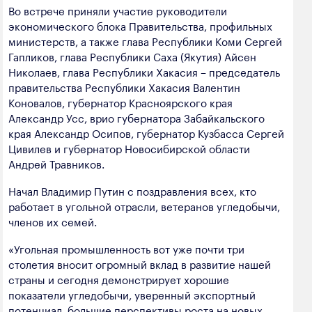
полезных ископаемых
Во встрече приняли участие руководители
экономического блока Правительства, профильных
Создание сайта — Мэйк
Лёгкая промышленность
министерств, а также глава Республики Коми Сергей
Гапликов, глава Республики Саха (Якутия) Айсен
Лесная промышленность
Николаев, глава Республики Хакасия – председатель
правительства Республики Хакасия Валентин
Пищевая промышленность
Коновалов, губернатор Красноярского края
Александр Усс, врио губернатора Забайкальского
края Александр Осипов, губернатор Кузбасса Сергей
Цивилев и губернатор Новосибирской области
Андрей Травников.
Начал Владимир Путин с поздравления всех, кто
работает в угольной отрасли, ветеранов угледобычи,
членов их семей.
«Угольная промышленность вот уже почти три
столетия вносит огромный вклад в развитие нашей
страны и сегодня демонстрирует хорошие
показатели угледобычи, уверенный экспортный
потенциал, большие перспективы роста на новых