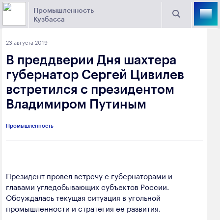
Промышленность
Кузбасса
Торговая площадка Кузбасса
23 августа 2019
Поиск
В преддверии Дня шахтера
Выберите отрасль
губернатор Сергей Цивилев
встретился с президентом
Найти
Угольная промышленность
Предприятия
Владимиром Путиным
Горно-металлургическая промышленность
Промышленность
Новости
Химическая промышленность
промышленности
Электроэнергетика
650000, г. Кемерово, пр. Советский, 63
Президент провел встречу с губернаторами и
Машиностроение
главами угледобывающих субъектов России.
+7 (3842) 58-78-61
Промышленность строительных материалов
Обсуждалась текущая ситуация в угольной
dprom@ako.ru
промышленности и стратегия ее развития.
Добыча общераспространенных