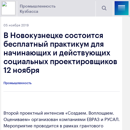
Промышленность
Кузбасса
Торговая площадка Кузбасса
05 ноября 2019
Поиск
В Новокузнецке состоится
Выберите отрасль
бесплатный практикум для
начинающих и действующих
Найти
Угольная промышленность
Предприятия
социальных проектировщиков
12 ноября
Горно-металлургическая промышленность
Новости
Химическая промышленность
промышленности
Промышленность
Электроэнергетика
650000, г. Кемерово, пр. Советский, 63
Машиностроение
+7 (3842) 58-78-61
Второй проектный интенсив «Создаем. Воплощаем.
Промышленность строительных материалов
Оцениваем» организован компаниями ЕВРАЗ и РУСАЛ.
dprom@ako.ru
Мероприятие проводится в рамках грантового
Добыча общераспространенных