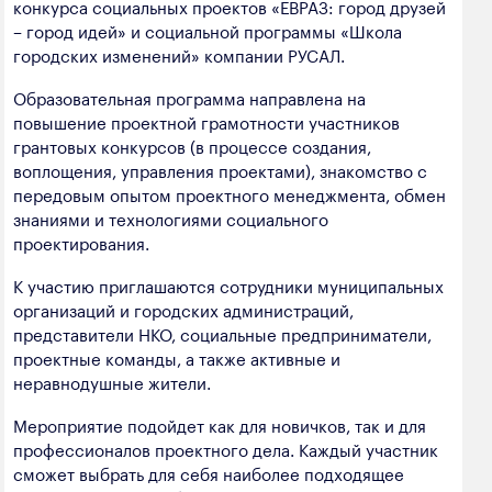
конкурса социальных проектов «ЕВРАЗ: город друзей
полезных ископаемых
– город идей» и социальной программы «Школа
городских изменений» компании РУСАЛ.
Создание сайта — Мэйк
Лёгкая промышленность
Образовательная программа направлена на
Лесная промышленность
повышение проектной грамотности участников
Пищевая промышленность
грантовых конкурсов (в процессе создания,
воплощения, управления проектами), знакомство с
передовым опытом проектного менеджмента, обмен
знаниями и технологиями социального
проектирования.
К участию приглашаются сотрудники муниципальных
организаций и городских администраций,
представители НКО, социальные предприниматели,
проектные команды, а также активные и
неравнодушные жители.
Мероприятие подойдет как для новичков, так и для
профессионалов проектного дела. Каждый участник
сможет выбрать для себя наиболее подходящее