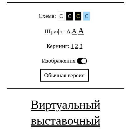
Cхема:
C
C
C
C
A
A
Шрифт:
A
Кернинг:
1
2
3
Изображения
Обычная версия
Виртуальный
выставочный