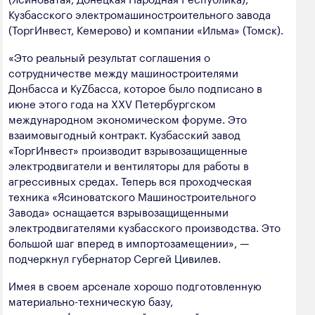
полезных ископаемых
Кузбасского электромашиностроительного завода
(ТоргИнвест, Кемерово) и компании «Ильма» (Томск).
Создание сайта — Мэйк
Лёгкая промышленность
«Это реальный результат соглашения о
Лесная промышленность
сотрудничестве между машиностроителями
Донбасса и КуZбасса, которое было подписано в
Пищевая промышленность
июне этого года на XXV Петербургском
международном экономическом форуме. Это
взаимовыгодный контракт. Кузбасский завод
«ТоргИнвест» производит взрывозащищенные
электродвигатели и вентиляторы для работы в
агрессивных средах. Теперь вся проходческая
техника «Ясиноватского Машиностроительного
Завода» оснащается взрывозащищенными
электродвигателями кузбасского производства. Это
большой шаг вперед в импортозамещении», —
подчеркнул губернатор Сергей Цивилев.
Имея в своем арсенале хорошо подготовленную
материально-техническую базу,