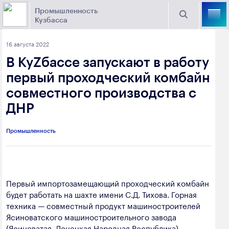
Промышленность
Кузбасса
Торговая площадка Кузбасса
16 августа 2022
Поиск
В КуZбассе запускают в работу
Выберите отрасль
первый проходческий комбайн
совместного производства с
Найти
Угольная промышленность
Предприятия
ДНР
Горно-металлургическая промышленность
Промышленность
Новости
Химическая промышленность
промышленности
Электроэнергетика
650000, г. Кемерово, пр. Советский, 63
Первый импортозамещающий проходческий комбайн
Машиностроение
будет работать на шахте имени С.Д. Тихова. Горная
+7 (3842) 58-78-61
Промышленность строительных материалов
техника — совместный продукт машиностроителей
dprom@ako.ru
Ясиноватского машиностроительного завода
Добыча общераспространенных
(Ясиноватая, Донецкая Народная Республика),