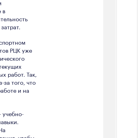
и
 в
ительность
затрат.
нспортном
тов РЦК уже
нического
 текущих
х работ. Так,
-за того, что
работе и на
 учебно-
навыки.
На
вания, чтобы