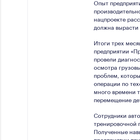
Опыт предприяти
производительно
нацпроекте расс
должна вырасти 
Итоги трех меся
предприятии «Пр
провели диагнос
осмотра грузовы
проблем, которы
операции по тех
много времени т
перемещение де
Сотрудники авт
тренировочной п
Полученные навы
предприятии пр