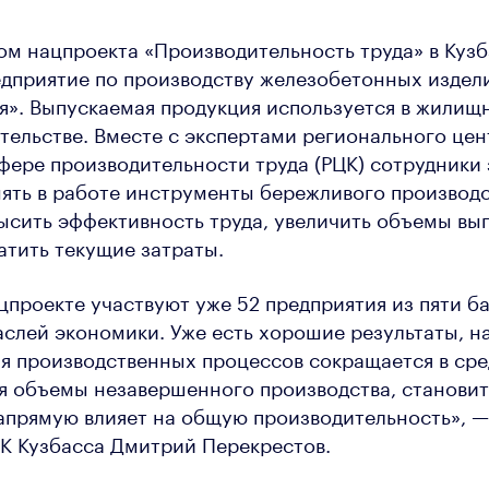
м нацпроекта «Производительность труда» в Кузб
дприятие по производству железобетонных издел
». Выпускаемая продукция используется в жилищ
ельстве. Вместе с экспертами регионального цен
фере производительности труда (РЦК) сотрудники 
ять в работе инструменты бережливого производс
ысить эффективность труда, увеличить объемы вы
атить текущие затраты.
ацпроекте участвуют уже 52 предприятия из пяти б
слей экономики. Уже есть хорошие результаты, н
я производственных процессов сокращается в ср
я объемы незавершенного производства, станови
напрямую влияет на общую производительность», 
К Кузбасса Дмитрий Перекрестов.