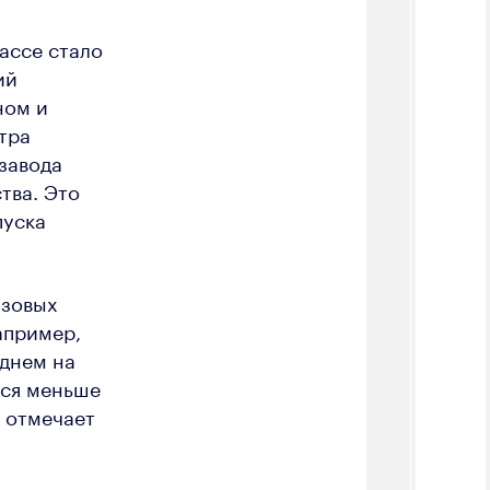
ассе стало
ий
ном и
тра
завода
тва. Это
пуска
азовых
апример,
еднем на
тся меньше
— отмечает