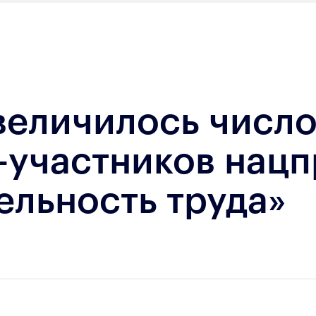
величилось числ
-участников нацп
ельность труда»