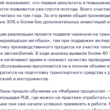
й показывает, что первые результаты в повышени
сти появляются уже спустя полгода. Всего участие
читано на три года. За это время общая производ
на 30% и более без дополнительных инвестиций и 
цев реализации проекта подвели накануне на тра
едзаводская автобаза», там при поддержке экспер
тику производственного процесса на участке тех
х автомобилей. В ходе анализа выявили более 40
е затягивают время и снижают качество проводимы
обслуживанию выполняются не в полном объеме из
ратится на подготовку транспортного средства к 
талей и инструментов.
обазы прошли обучение на «Фабрике процессов» —
лощадке РЦК, где можно на практике отработать 
ки они уже начали успешно применять в работе. 
иступили к изменению схемы размещения оборудо