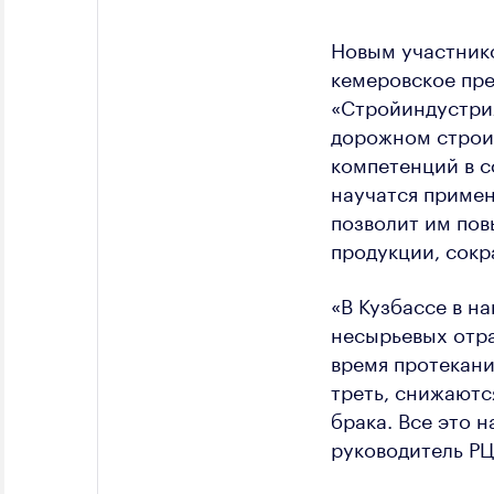
Новым участнико
кемеровское пре
«Стройиндустрия
дорожном строит
компетенций в с
научатся примен
позволит им пов
продукции, сокр
«В Кузбассе в н
несырьевых отра
время протекани
треть, снижаютс
брака. Все это 
руководитель РЦ