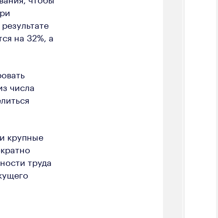
при
 результате
ся на 32%, а
ровать
из числа
елиться
 и крупные
ократно
ности труда
екущего