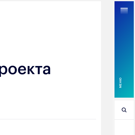
о
Найти
роекта
MEНЮ