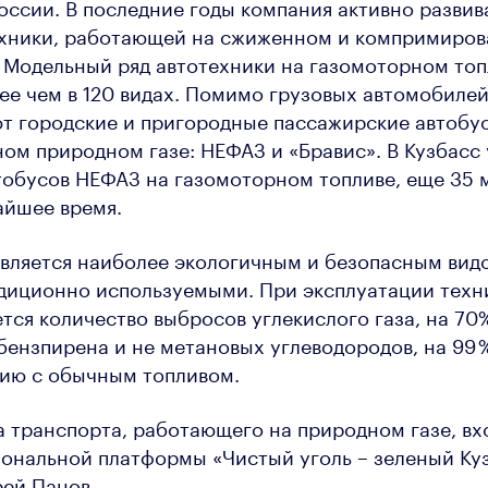
оссии. В последние годы компания активно развив
ехники, работающей на сжиженном и компримиро
 Модельный ряд автотехники на газомоторном топ
ее чем в 120 видах. Помимо грузовых автомобилей
т городские и пригородные пассажирские автобу
м природном газе: НЕФАЗ и «Бравис». В Кузбасс
тобусов НЕФАЗ на газомоторном топливе, еще 35
айшее время.
вляется наиболее экологичным и безопасным видо
диционно используемыми. При эксплуатации техн
ется количество выбросов углекислого газа, на 70
– бензпирена и не метановых углеводородов, на 99 
нию с обычным топливом.
а транспорта, работающего на природном газе, вхо
ональной платформы «Чистый уголь – зеленый Куз
ей Панов.