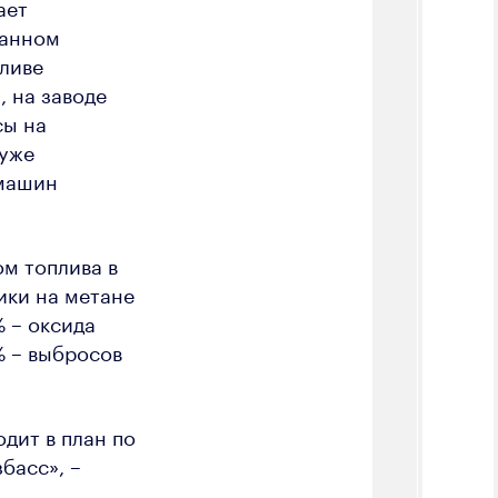
ает
ванном
ливе
, на заводе
сы на
 уже
 машин
м топлива в
ики на метане
% – оксида
% – выбросов
дит в план по
басс», –