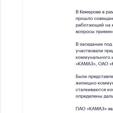
В Кемерове в ра
прошло совещан
работающей на 
вопросы примен
В заседании под
участвовали пр
коммунального 
«КАМАЗ», ОАО «
Были представл
жилищно-коммун
сталкиваются к
определены дал
ПАО «КАМАЗ» яв