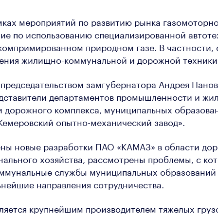
мках мероприятий по развитию рынка газомоторно
ие по использованию специализированной автоте
компримированном природном газе. В частности,
ения жилищно-коммунальной и дорожной техники
 председательством замгубернатора Андрея Пано
едставители департаментов промышленности и жи
и дорожного комплекса, муниципальных образова
Кемеровский опытно-механический завод».
ены новые разработки ПАО «КАМАЗ» в области до
ального хозяйства, рассмотрены проблемы, с ко
оммунальные службы муниципальных образований 
ьнейшие направления сотрудничества.
ляется крупнейшим производителем тяжелых груз