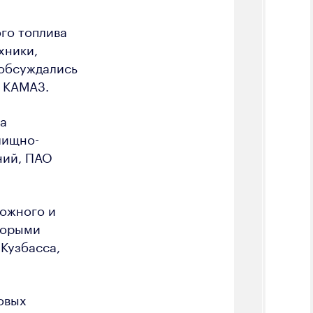
го топлива
хники,
 обсуждались
 КАМАЗ.
ва
лищно-
ний, ПАО
рожного и
торыми
Кузбасса,
овых