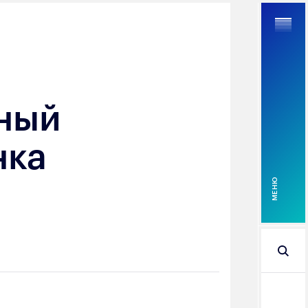
сный
Найти
нка
MEНЮ