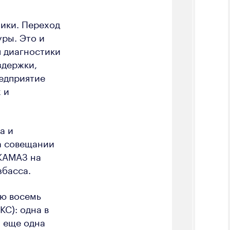
ики. Переход
уры. Это и
я диагностики
здержки,
едприятие
 и
а и
а совещании
 КАМАЗ на
збасса.
ию восемь
С): одна в
а еще одна