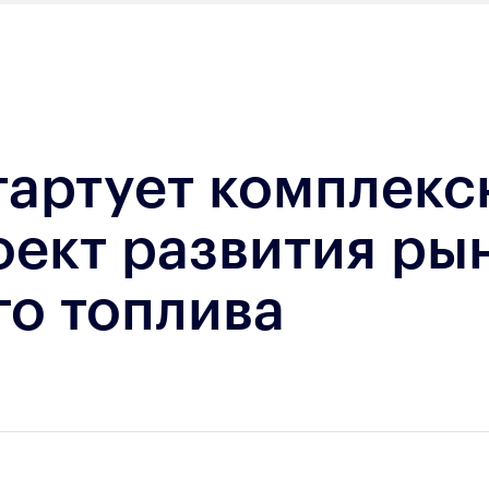
тартует комплек
ект развития ры
го топлива