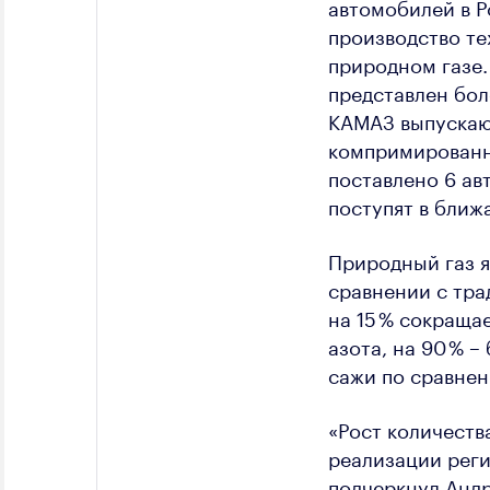
автомобилей в Р
производство т
природном газе.
представлен бол
КАМАЗ выпускаю
компримированно
поставлено 6 ав
поступят в ближ
Природный газ я
сравнении с тра
на 15 % сокраща
азота, на 90 % 
сажи по сравне
«Рост количеств
реализации реги
подчеркнул Андр