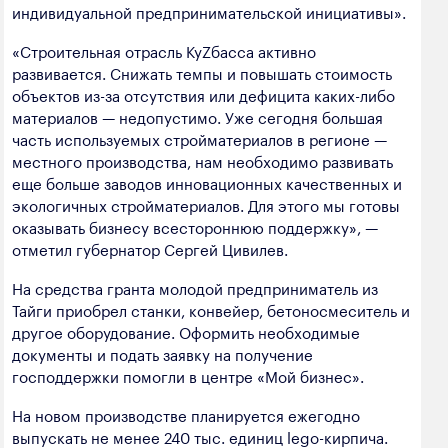
индивидуальной предпринимательской инициативы».
полезных ископаемых
«Строительная отрасль КуZбасса активно
Создание сайта — Мэйк
Лёгкая промышленность
развивается. Снижать темпы и повышать стоимость
Лесная промышленность
объектов из-за отсутствия или дефицита каких-либо
материалов — недопустимо. Уже сегодня большая
Пищевая промышленность
часть используемых стройматериалов в регионе —
местного производства, нам необходимо развивать
еще больше заводов инновационных качественных и
экологичных стройматериалов. Для этого мы готовы
оказывать бизнесу всестороннюю поддержку», —
отметил губернатор Сергей Цивилев.
На средства гранта молодой предприниматель из
Тайги приобрел станки, конвейер, бетоносмеситель и
другое оборудование. Оформить необходимые
документы и подать заявку на получение
господдержки помогли в центре «Мой бизнес».
На новом производстве планируется ежегодно
выпускать не менее 240 тыс. единиц lego-кирпича.