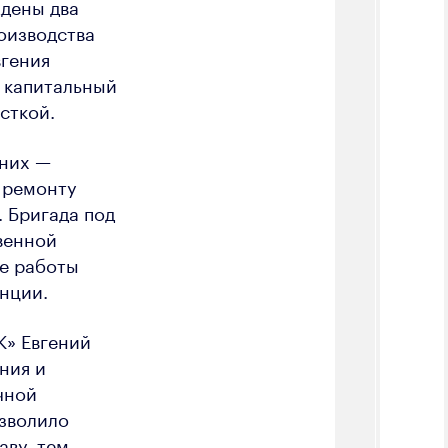
ждены два
оизводства
вгения
 капитальный
сткой.
 них —
 ремонту
 Бригада под
венной
е работы
нции.
К» Евгений
ния и
чной
озволило
аву, тем