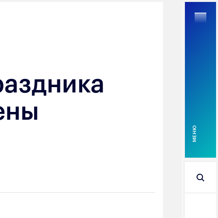
раздника
Найти
ены
MEНЮ