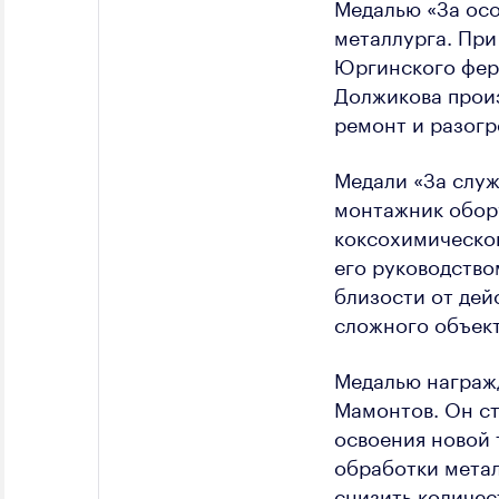
Медалью «За осо
металлурга. При
Юргинского ферр
Должикова произ
ремонт и разогр
Медали «За служ
монтажник обор
коксохимическог
его руководство
близости от де
сложного объек
Медалью награжд
Мамонтов. Он ст
освоения новой
обработки метал
снизить количес