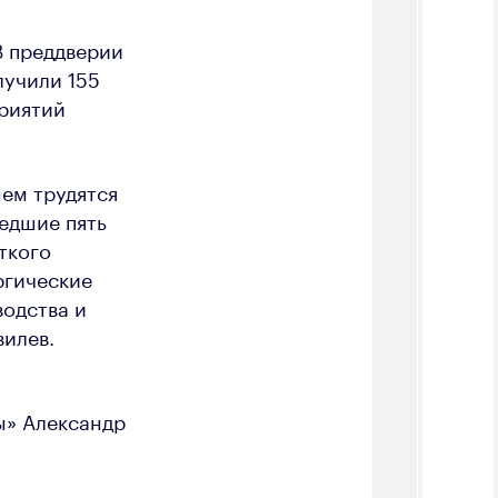
В преддверии
лучили 155
приятий
нем трудятся
едшие пять
ткого
ргические
одства и
вилев.
ы» Александр