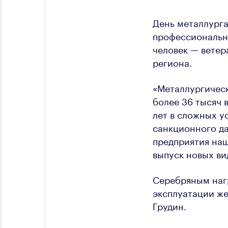
День металлурга
профессионально
человек — ветер
региона.
«Металлургическ
более 36 тысяч
лет в сложных у
санкционного да
предприятия на
выпуск новых ви
Серебряным наг
эксплуатации ж
Грудин.