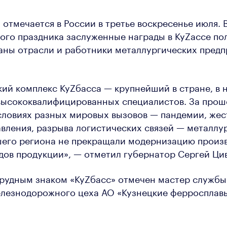
 отмечается в России в третье воскресенье июля. 
го праздника заслуженные награды в КуZассе по
аны отрасли и работники металлургических пред
ий комплекс КуZбасса — крупнейший в стране, в 
 высококвалифицированных специалистов. За прош
словиях разных мировых вызовов — пандемии, жес
вления, разрыва логистических связей — металлу
шего региона не прекращали модернизацию произв
дов продукции», — отметил губернатор Сергей Ци
рудным знаком «КуZбасс» отмечен мастер службы
елезнодорожного цеха АО «Кузнецкие ферросплав