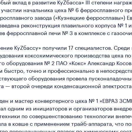
бый вклад в развитие КуZбасса» III степени награ
 участии начальника цеха № 6 ферросплавного пр
осплавного завода («Кузнецкие ферросплавы») Е
ведена реконструкция плавильного корпуса № 1 и
ев ферросплавной печи № 3 в комплексе с газоочи
ение КуZбассу» получили 17 специалистов. Среди
удования коксохимического производства цеха по
о оборудования № 2 ПАО «Кокс» Александр Косов.
м быстро, точно и профессионально в непосредст
йствующего оборудования провела пусконаладочны
та — второй очереди конденсационной электроста
ен и мастер конвертерного цеха № 1 «ЕВРАЗ ЗСМ
ал одним из инициаторов и организаторов внедре
 техники по совершенствованию технологии внепе
ла в ковше с применением трайб-аппарата, что п
тво переназначенных плавок по химическому сост