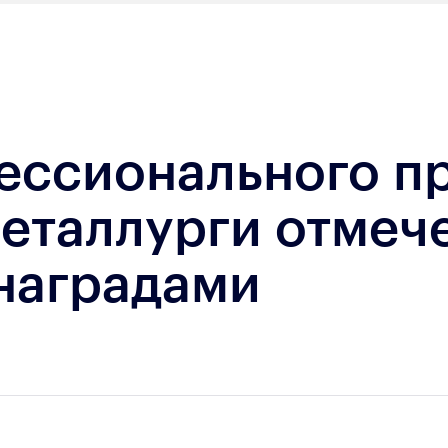
фессионального п
металлурги отмеч
наградами