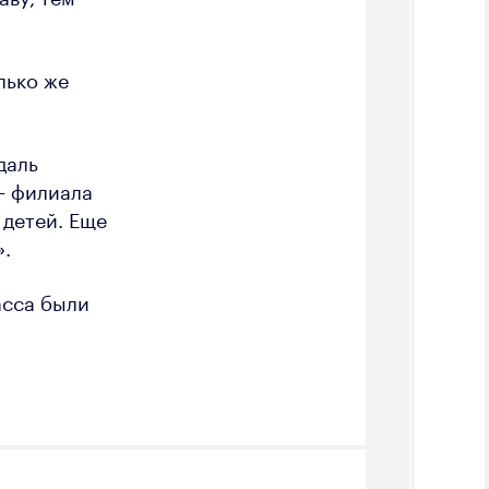
лько же
даль
— филиала
 детей. Еще
».
асса были