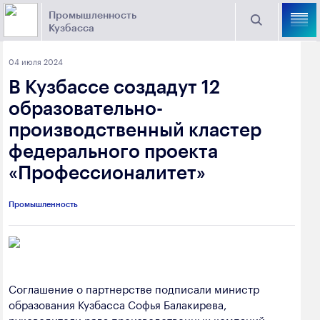
Промышленность
Кузбасса
Торговая площадка Кузбасса
04 июля 2024
Поиск
В Кузбассе создадут 12
Выберите отрасль
образовательно-
производственный кластер
Найти
Угольная промышленность
Предприятия
федерального проекта
«Профессионалитет»
Горно-металлургическая промышленность
Новости
Химическая промышленность
промышленности
Промышленность
Электроэнергетика
650000, г. Кемерово, пр. Советский, 63
Машиностроение
+7 (3842) 58-78-61
Промышленность строительных материалов
Соглашение о партнерстве подписали министр
dprom@ako.ru
образования Кузбасса Софья Балакирева,
Добыча общераспространенных
руководители ряда производственных компаний