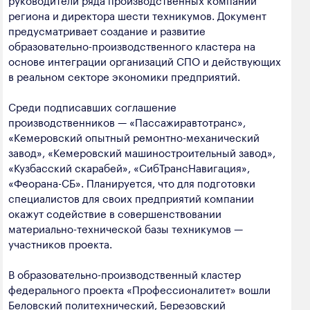
полезных ископаемых
региона и директора шести техникумов. Документ
предусматривает создание и развитие
Создание сайта — Мэйк
Лёгкая промышленность
образовательно-производственного кластера на
основе интеграции организаций СПО и действующих
Лесная промышленность
в реальном секторе экономики предприятий.
Пищевая промышленность
Среди подписавших соглашение
производственников — «Пассажиравтотранс»,
«Кемеровский опытный ремонтно-механический
завод», «Кемеровский машиностроительный завод»,
«Кузбасский скарабей», «СибТрансНавигация»,
«Феорана-СБ». Планируется, что для подготовки
специалистов для своих предприятий компании
окажут содействие в совершенствовании
материально-технической базы техникумов —
участников проекта.
В образовательно-производственный кластер
федерального проекта «Профессионалитет» вошли
Беловский политехнический, Березовский