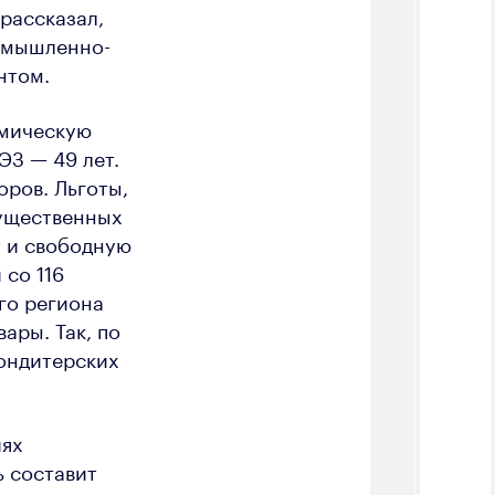
рассказал,
ромышленно-
нтом.
омическую
ЭЗ — 49 лет.
оров. Льготы,
ущественных
т и свободную
со 116
го региона
ары. Так, по
кондитерских
иях
ь составит