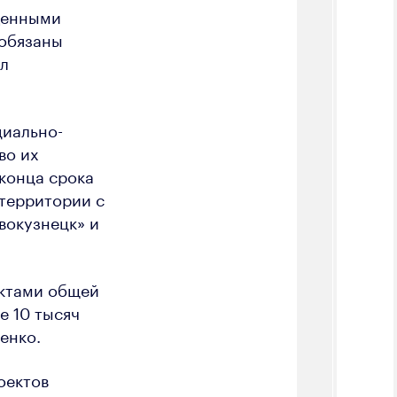
еденными
 обязаны
ал
циально-
во их
конца срока
 территории с
вокузнецк» и
ектами общей
е 10 тысяч
енко.
оектов