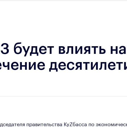
 будет влиять н
ечение десятилет
дседателя правительства КуZбасса по экономичес