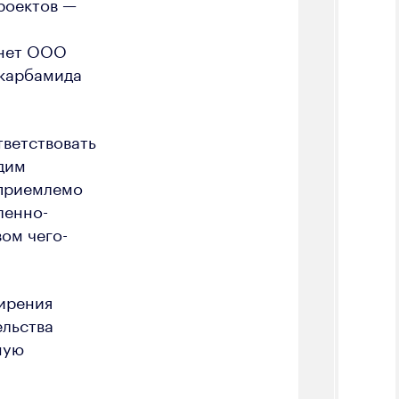
роектов —
анет ООО
 карбамида
тветствовать
дим
 приемлемо
ленно-
ом чего-
ирения
ельства
ную