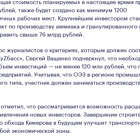
бщая стоимость планируемых в настоящее время п
ублей, также будет создано как минимум 1200
ичных рабочих мест. Крупнейшим инвестором ст
оект по производству аммиака и гранулированного
равить свыше 76 млрд рублей.
ос журналистов о критериях, которым должен соо
уZбасс», Сергей Ващенко подчеркнул, что необхо
ъем инвестиций — не менее 120 млн рублей, что
редприятий. Учитывая, что ОЭЗ в регионе промыш
го типа, участник должен заниматься производств
 отметил, что рассматривается возможность расш
ивлечения новых инвесторов. Завершение строит
го обхода Кемерова в будущем улучшит транспорт
обой экономической зоны.