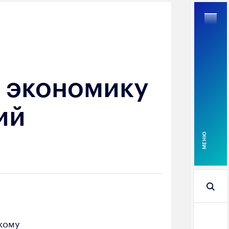
а экономику
Найти
ий
MEНЮ
кому