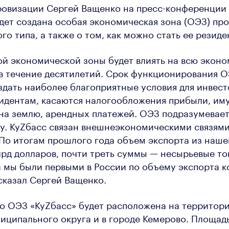
овизации Сергей Ващенко на пресс-конференции 
удет создана особая экономическая зона (ОЭЗ) п
го типа, а также о том, как можно стать ее резиде
й экономической зоны будет влиять на всю экон
в течение десятилетий. Срок функционирования О
здать наиболее благоприятные условия для инвест
идентам, касаются налогообложения прибыли, им
 на землю, арендных платежей. ОЭЗ подразумевае
. КуZбасс связан внешнеэкономическими связями 
По итогам прошлого года объем экспорта из наше
лрд долларов, почти треть суммы — несырьевые тов
а мы были первыми в России по объему экспорта 
сказал Сергей Ващенко.
о ОЭЗ «КуZбасс» будет расположена на территор
иципального округа и в городе Кемерово. Площад