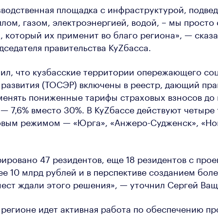
зводственная площадка с инфраструктурой, подв
лом, газом, электроэнергией, водой, – мы просто
, который их применит во благо региона», — сказ
дседателя правительства КуZбасса.
ил, что кузбасские территории опережающего со
развития (ТОСЭР) включены в реестр, дающий пра
менять пониженные тарифы страховых взносов до 
— 7,6% вместо 30%. В КуZбассе действуют четыре
овым режимом — «Юрга», «Анжеро-Судженск», «Но
рировано 47 резидентов, еще 18 резидентов с про
е 10 млрд рублей и в перспективе созданием боле
ест ждали этого решения», — уточнил Сергей Ващ
в регионе идет активная работа по обеспечению пр