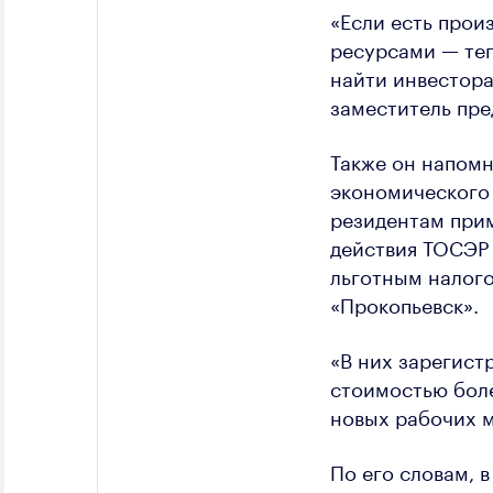
«Если есть прои
ресурсами — теп
найти инвестора
заместитель пре
Также он напомн
экономического 
резидентам при
действия ТОСЭР 
льготным налог
«Прокопьевск».
«В них зарегист
стоимостью боле
новых рабочих м
По его словам, 