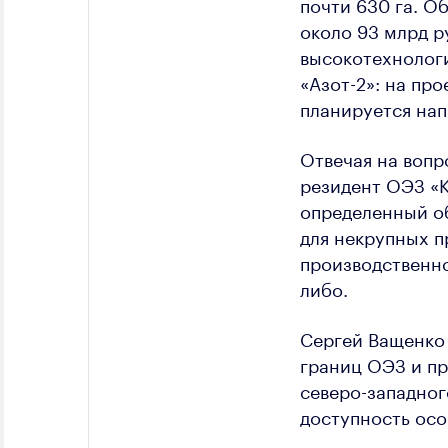
почти 630 га. О
около 93 млрд р
высокотехнолог
«Азот-2»: на пр
планируется нап
Отвечая на вопр
резидент ОЭЗ «К
определенный об
для некрупных п
производственно
либо.
Сергей Ващенко
границ ОЭЗ и пр
северо-западно
доступность ос