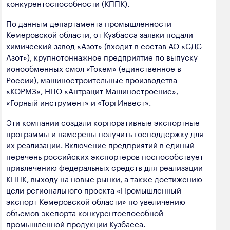
конкурентоспособности (КППК).
полезных ископаемых
По данным департамента промышленности
Создание сайта — Мэйк
Лёгкая промышленность
Кемеровской области, от Кузбасса заявки подали
химический завод «Азот» (входит в состав АО «СДС
Лесная промышленность
Азот»), крупнотоннажное предприятие по выпуску
Пищевая промышленность
ионообменных смол «Токем» (единственное в
России), машиностроительные производства
«КОРМЗ», НПО «Антрацит Машиностроение»,
«Горный инструмент» и «ТоргИнвест».
Эти компании создали корпоративные экспортные
программы и намерены получить господдержку для
их реализации. Включение предприятий в единый
перечень российских экспортеров поспособствует
привлечению федеральных средств для реализации
КППК, выходу на новые рынки, а также достижению
цели регионального проекта «Промышленный
экспорт Кемеровской области» по увеличению
объемов экспорта конкурентоспособной
промышленной продукции Кузбасса.