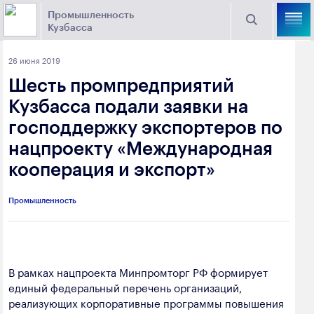
Промышленность
Кузбасса
Торговая площадка Кузбасса
26 июня 2019
Поиск
Шесть промпредприятий
Выберите отрасль
Кузбасса подали заявки на
господдержку экспортеров по
Найти
Угольная промышленность
Предприятия
нацпроекту «Международная
кооперация и экспорт»
Горно-металлургическая промышленность
Новости
Химическая промышленность
промышленности
Промышленность
Электроэнергетика
650000, г. Кемерово, пр. Советский, 63
Машиностроение
+7 (3842) 58-78-61
В рамках нацпроекта Минпромторг РФ формирует
Промышленность строительных материалов
единый федеральный перечень организаций,
dprom@ako.ru
реализующих корпоративные программы повышения
Добыча общераспространенных