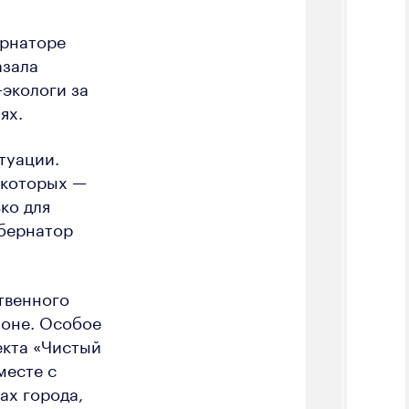
ернаторе
азала
-экологи за
ях.
туации.
 которых —
ко для
убернатор
твенного
йоне. Особое
екта «Чистый
месте с
ах города,