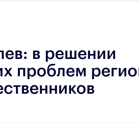
лев: в решении
их проблем регио
ественников