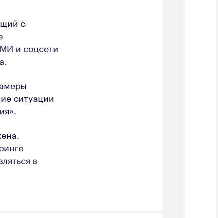
ящий с
е
СМИ и соцсети
а.
замеры
ние ситуации
ия».
жена.
ринге
ляться в