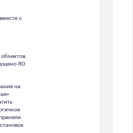
вместе с
 объектов.
пущено 80
вания на
кая»
атить
логичное
 приняли
установок