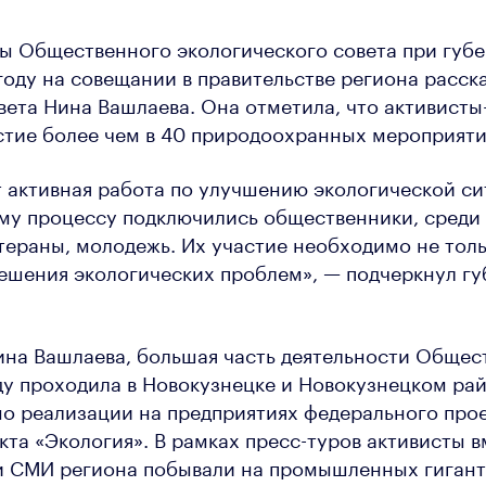
ы Общественного экологического совета при губ
 году на совещании в правительстве региона расск
вета Нина Вашлаева. Она отметила, что активисты
стие более чем в 40 природоохранных мероприяти
т активная работа по улучшению экологической си
ому процессу подключились общественники, среди
тераны, молодежь. Их участие необходимо не толь
решения экологических проблем», — подчеркнул г
ина Вашлаева, большая часть деятельности Общес
оду проходила в Новокузнецке и Новокузнецком ра
о реализации на предприятиях федерального про
кта «Экология». В рамках пресс-туров активисты в
и СМИ региона побывали на промышленных гигант