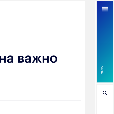
Найти
на важно
MEНЮ