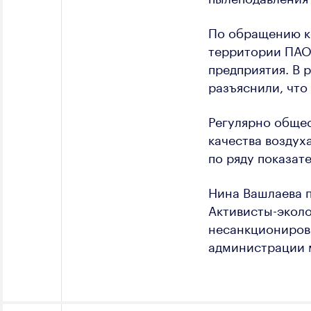
По обращению к
территории ПАО
предприятия. В 
разъяснили, что
Регулярно общес
качества воздух
по ряду показат
Нина Вашлаева п
Активисты-экол
несанкционирова
администрации 