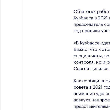
Об итогах работ
Кузбасса в 2021
председатель со
год приняли уча
«В Кузбассе иде
Важно, что к эт
специалисты, ве
контроля, но и 
Сергей Цивилев.
Как сообщила Н
совета в 2021 г
внимание уделен
воздух» нацпрое
представителям