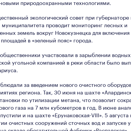
 новыми природоохранными технологиями.
ественный экологический совет при губернаторе 
 муниципалитета проводит мониторинг лесных и
енных земель вокруг Новокузнецка для включения
площадей в «зеленый пояс» города.
 общественники участвовали в зарыблении водных
ской угольной компанией в реки области было вы
ариуса.
блюдали за введением нового очистного оборудо
иятиях региона. Так, 30 июня на шахте «Алардинс
тановки по утилизации метана, что позволит сокр
вого газа на 7 млн кубометров в год. В июне ана
устили и на шахте «Ерунаковская-VIII». 5 августа
тии очистных сооружений сточных вод и запуске 
на складе обогатительной фабрики «Распадская».