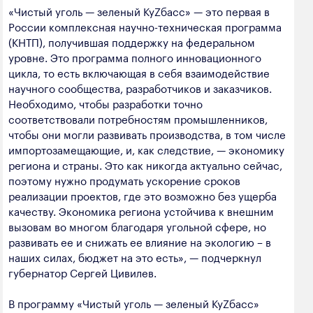
полезных ископаемых
«Чистый уголь — зеленый КуZбасс» — это первая в
России комплексная научно-техническая программа
Создание сайта — Мэйк
Лёгкая промышленность
(КНТП), получившая поддержку на федеральном
уровне. Это программа полного инновационного
Лесная промышленность
цикла, то есть включающая в себя взаимодействие
научного сообщества, разработчиков и заказчиков.
Пищевая промышленность
Необходимо, чтобы разработки точно
соответствовали потребностям промышленников,
чтобы они могли развивать производства, в том числе
импортозамещающие, и, как следствие, — экономику
региона и страны. Это как никогда актуально сейчас,
поэтому нужно продумать ускорение сроков
реализации проектов, где это возможно без ущерба
качеству. Экономика региона устойчива к внешним
вызовам во многом благодаря угольной сфере, но
развивать ее и снижать ее влияние на экологию – в
наших силах, бюджет на это есть», — подчеркнул
губернатор Сергей Цивилев.
В программу «Чистый уголь — зеленый КуZбасс»