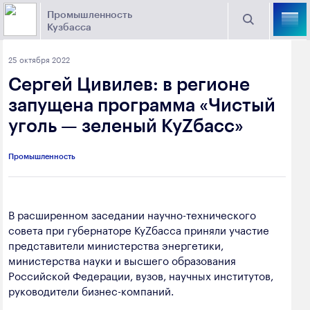
Промышленность
Кузбасса
Торговая площадка Кузбасса
25 октября 2022
Поиск
Сергей Цивилев: в регионе
Выберите отрасль
запущена программа «Чистый
уголь — зеленый КуZбасс»
Найти
Угольная промышленность
Предприятия
Промышленность
Горно-металлургическая промышленность
Новости
Химическая промышленность
промышленности
В расширенном заседании научно-технического
Электроэнергетика
совета при губернаторе КуZбасса приняли участие
650000, г. Кемерово, пр. Советский, 63
представители министерства энергетики,
Машиностроение
министерства науки и высшего образования
+7 (3842) 58-78-61
Российской Федерации, вузов, научных институтов,
Промышленность строительных материалов
руководители бизнес-компаний.
dprom@ako.ru
Добыча общераспространенных