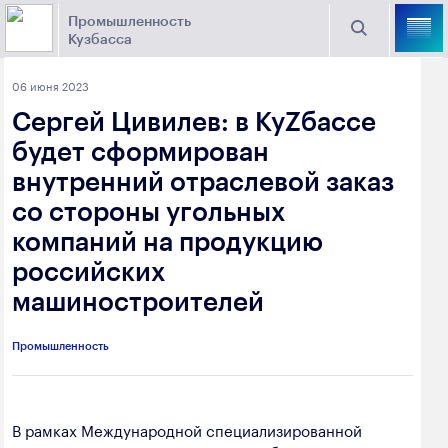
Промышленность
Кузбасса
Торговая площадка Кузбасса
06 июня 2023
Поиск
Сергей Цивилев: в КуZбассе
Выберите отрасль
будет сформирован
внутренний отраслевой заказ
Найти
Угольная промышленность
Предприятия
со стороны угольных
компаний на продукцию
Горно-металлургическая промышленность
Новости
российских
Химическая промышленность
промышленности
машиностроителей
Электроэнергетика
650000, г. Кемерово, пр. Советский, 63
Промышленность
Машиностроение
+7 (3842) 58-78-61
Промышленность строительных материалов
dprom@ako.ru
В рамках Международной специализированной
Добыча общераспространенных