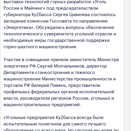
выставки технологий горных разработок «Уголь
полезных ископаемых
России и Майнинг» под председательством
губернатора КуZбасса Сергея Цивилева состоялось
Создание сайта — Мэйк
Лёгкая промышленность
заседание комиссии Госсовета по направлению
«Энергетика». Обсуждались вопросы обеспечения
Лесная промышленность
технологического суверенитета угольной отрасли и
Пищевая промышленность
необходимые меры государственной поддержки
горно-шахтного машиностроения.
Участие в совещании приняли заместитель Министра
энергетики РФ Сергей Молчальников, директор
Департамента станкостроения и тяжелого
машиностроения Министерства промышленности и
торговли РФ Валерий Пивень, представители
профильных федеральных органов исполнительной
власти, руководители регионов России, угольных и
машиностроительных предприятий.
«Угольные предприятия КуZбасса всегда были
испытательным полигоном для самого лучшего
оборудования со всего мира. Но сегодня мы идем по