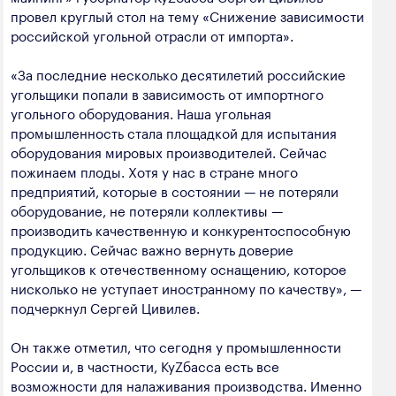
полезных ископаемых
провел круглый стол на тему «Снижение зависимости
российской угольной отрасли от импорта».
Создание сайта — Мэйк
Лёгкая промышленность
«За последние несколько десятилетий российские
Лесная промышленность
угольщики попали в зависимость от импортного
угольного оборудования. Наша угольная
Пищевая промышленность
промышленность стала площадкой для испытания
оборудования мировых производителей. Сейчас
пожинаем плоды. Хотя у нас в стране много
предприятий, которые в состоянии — не потеряли
оборудование, не потеряли коллективы —
производить качественную и конкурентоспособную
продукцию. Сейчас важно вернуть доверие
угольщиков к отечественному оснащению, которое
нисколько не уступает иностранному по качеству», —
подчеркнул Сергей Цивилев.
Он также отметил, что сегодня у промышленности
России и, в частности, КуZбасса есть все
возможности для налаживания производства. Именно