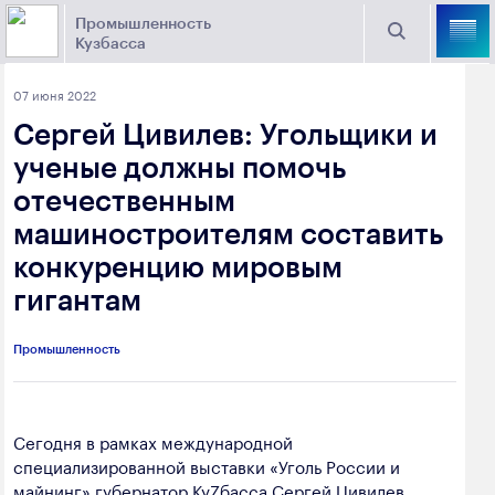
Промышленность
Кузбасса
Торговая площадка Кузбасса
07 июня 2022
Поиск
Сергей Цивилев: Угольщики и
Выберите отрасль
ученые должны помочь
отечественным
Найти
Угольная промышленность
Предприятия
машиностроителям составить
конкуренцию мировым
Горно-металлургическая промышленность
Новости
гигантам
Химическая промышленность
промышленности
Электроэнергетика
Промышленность
650000, г. Кемерово, пр. Советский, 63
Машиностроение
+7 (3842) 58-78-61
Сегодня в рамках международной
Промышленность строительных материалов
dprom@ako.ru
специализированной выставки «Уголь России и
Добыча общераспространенных
майнинг» губернатор КуZбасса Сергей Цивилев