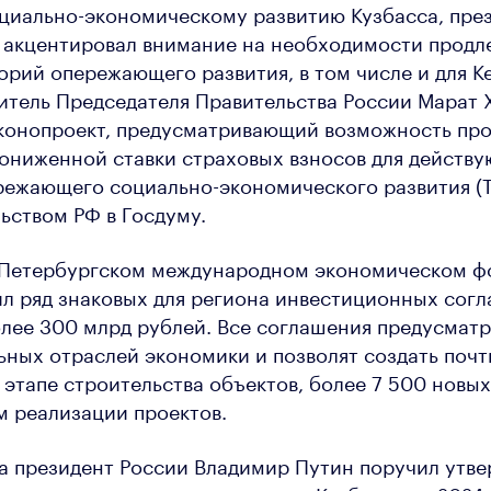
циально-экономическому развитию Кузбасса, пре
 акцентировал внимание на необходимости продл
орий опережающего развития, в том числе и для 
итель Председателя Правительства России Марат 
конопроект, предусматривающий возможность про
пониженной ставки страховых взносов для действ
режающего социально-экономического развития (
ьством РФ в Госдуму.
а Петербургском международном экономическом ф
л ряд знаковых для региона инвестиционных сог
лее 300 млрд рублей. Все соглашения предусмат
ьных отраслей экономики и позволят создать почт
 этапе строительства объектов, более 7 500 новы
м реализации проектов.
да президент России Владимир Путин поручил утве