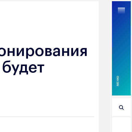
ионирования
Найти
 будет
MEНЮ