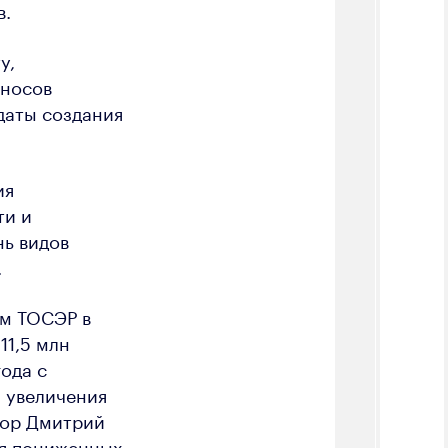
в.
у,
зносов
даты создания
ия
ти и
ь видов
.
м ТОСЭР в
11,5 млн
ода с
 увеличения
тор Дмитрий
ия пониженных