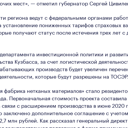
очих мест», — отметил губернатор Сергей Цивиле
сти региона ведут с федеральными органами работ
а установление пониженных тарифов страховых в
орые получают статус после истечения трех лет с 
департамента инвестиционной политики и развит
ства Кузбасса, за счет логистической деятельнос
абатывающих производств будет увеличен перечен
еятельности, которые будут разрешены на ТОСЭР
 фабрика нетканых материалов» стало резиденто
ода. Первоначальная стоимость проекта составила 
в связи с расширением производства в июне 2020 г
о заключено дополнительное соглашение с учетом
2,7 млн рублей. Как рассказал генеральный дирек
ая государственная поддержка в форме применен