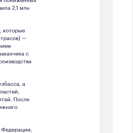
ила 2,1 млн
, которые
атрасов) —
нием
заказчика с
роизводства
збасса, а
ластей,
лтай. После
лижнего
й Федерации,