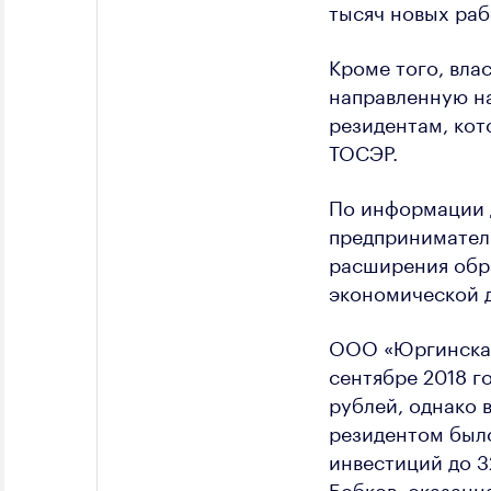
тысяч новых раб
Кроме того, вла
направленную н
резидентам, кот
ТОСЭР.
По информации 
предприниматель
расширения обр
экономической д
ООО «Юргинская
сентябре 2018 г
рублей, однако 
резидентом был
инвестиций до 3
Бобков, оказанн