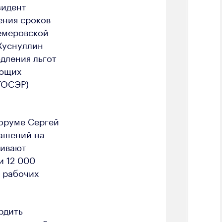
зидент
ения сроков
Кемеровской
Хуснуллин
дления льгот
ующих
ТОСЭР)
оруме Сергей
лашений на
ривают
и 12 000
х рабочих
рдить