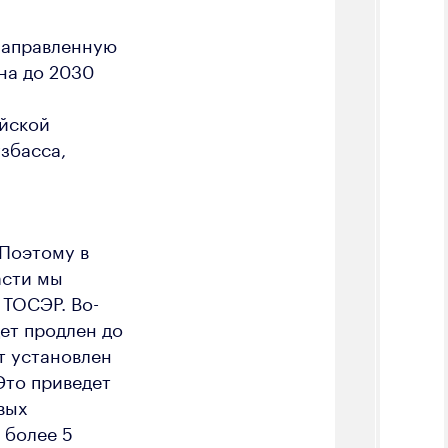
направленную
на до 2030
ийской
збасса,
 Поэтому в
асти мы
 ТОСЭР. Во-
ет продлен до
т установлен
Это приведет
вых
 более 5