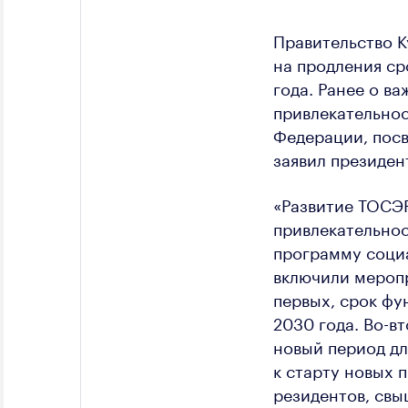
Правительство К
на продления ср
года. Ранее о в
привлекательнос
Федерации, пос
заявил президен
«Развитие ТОСЭР
привлекательнос
программу соци
включили меропр
первых, срок фу
2030 года. Во-в
новый период дл
к старту новых 
резидентов, свы