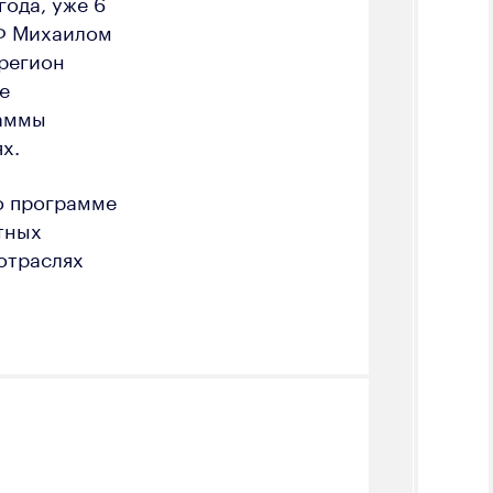
ода, уже 6
РФ Михаилом
регион
е
раммы
х.
о программе
тных
отраслях