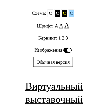
Cхема:
C
C
C
C
A
A
Шрифт:
A
Кернинг:
1
2
3
Изображения
Обычная версия
Виртуальный
выставочный