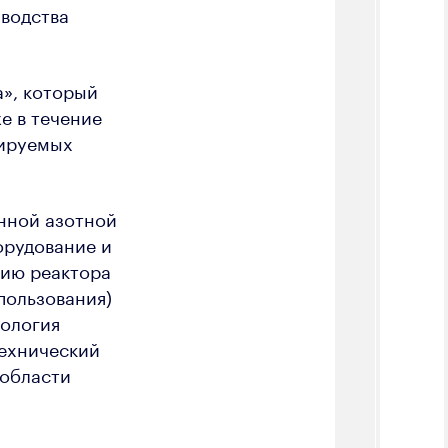
зводства
а», который
е в течение
тируемых
нной азотной
орудование и
цию реактора
пользования)
нология
технический
 области