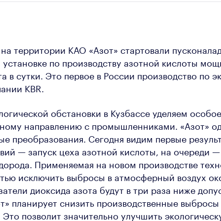
, на территории КАО «Азот» стартовали пусконала
 установке по производству азотной кислоты мо
а в сутки. Это первое в России производство по 
ании KBR.
огической обстановки в Кузбассе уделяем особое
нному направлению с промышленниками. «Азот» од
е преобразования. Сегодня видим первые резуль
вий — запуск цеха азотной кислоты, на очереди —
дорода. Применяемая на новом производстве техн
тью исключить выбросы в атмосферный воздух ок
азатели диоксида азота будут в три раза ниже доп
от» планирует снизить производственные выбросы 
а. Это позволит значительно улучшить экологическ