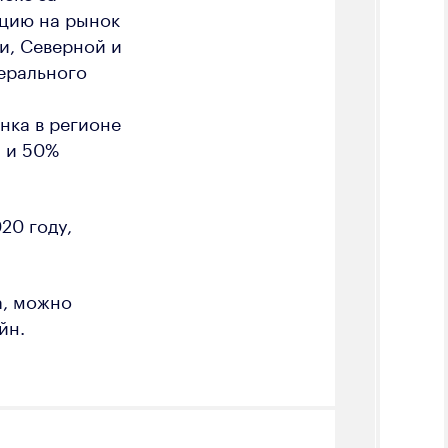
кцию на рынок
и, Северной и
ерального
нка в регионе
и и 50%
20 году,
а, можно
йн.