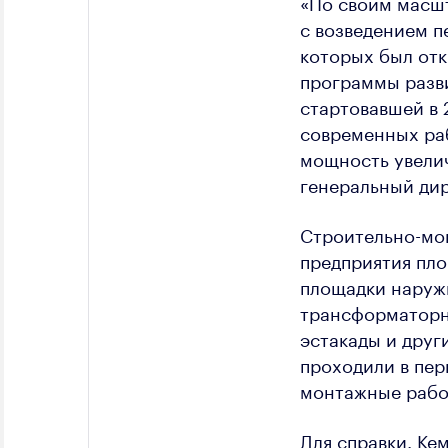
«По своим масшт
с возведением п
которых был отк
программы разви
стартовавшей в 
современных раб
мощность увели
генеральный дир
Строительно-мон
предприятия пло
площадки наруж
трансформаторн
эстакады и друг
проходили в пер
монтажные рабо
Для справки. Ке