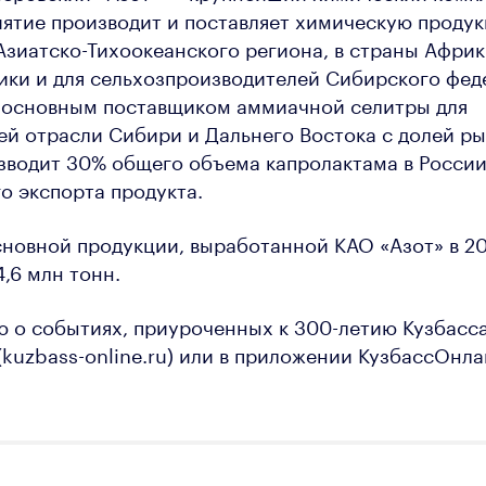
ятие производит и поставляет химическую проду
Азиатско-Тихоокеанского региона, в страны Африк
ики и для сельхозпроизводителей Сибирского фед
я основным поставщиком аммиачной селитры для
 отрасли Сибири и Дальнего Востока с долей ры
зводит 30% общего объема капролактама в Росси
 экспорта продукта.
овной продукции, выработанной КАО «Азот» в 20
,6 млн тонн.
 о событиях, приуроченных к 300-летию Кузбасс
 (kuzbass-online.ru) или в приложении КузбассОнла