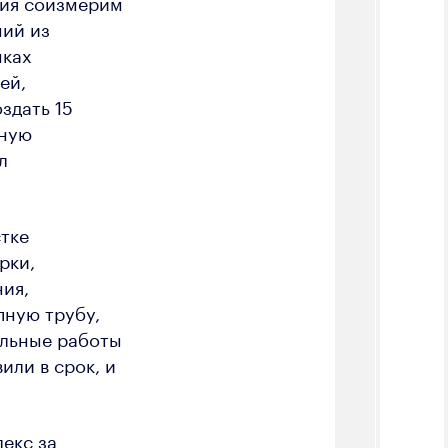
тия соизмерим
ний из
мках
ей,
здать 15
нную
л
тке
рки,
ия,
пную трубу,
ельные работы
или в срок, и
екс за