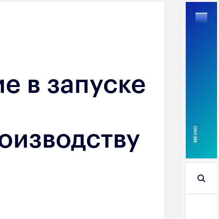
е в запуске
Найти
оизводству
MEНЮ