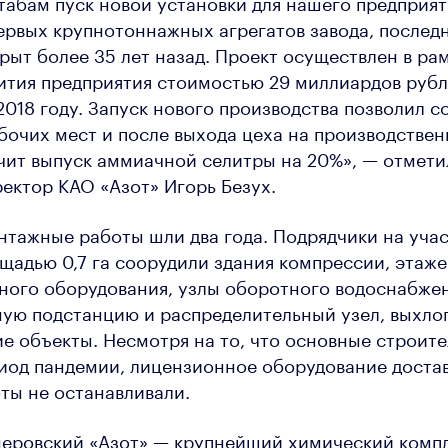
абам пуск новой установки для нашего предприя
ервых крупнотоннажных агрегатов завода, послед
рыт более 35 лет назад. Проект осуществлен в ра
тия предприятия стоимостью 29 миллиардов рубл
2018 году. Запуск нового производства позволил со
очих мест и после выхода цеха на производстве
чит выпуск аммиачной селитры на 20%», — отмети
ектор КАО «Азот» Игорь Безух.
тажные работы шли два года. Подрядчики на учас
щадью 0,7 га соорудили здания компрессии, этаже
ного оборудования, узлы оборотного водоснабжен
ую подстанцию и распределительный узел, выхло
ие объекты. Несмотря на то, что основные строит
иод пандемии, лицензионное оборудование достав
ты не останавливали.
меровский «Азот» — крупнейший химический компл