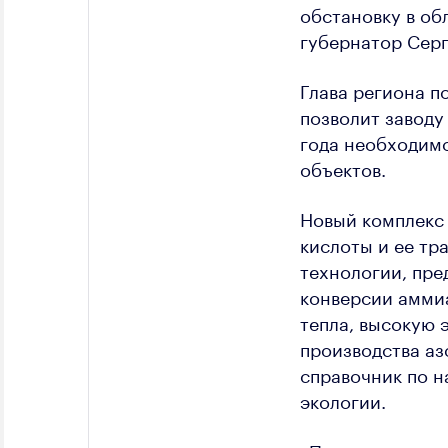
обстановку в об
губернатор Серг
Глава региона п
позволит заводу
года необходимо
объектов.
Новый комплекс
кислоты и ее тр
технологии, пр
конверсии аммиа
тепла, высокую 
производства а
справочник по н
экологии.