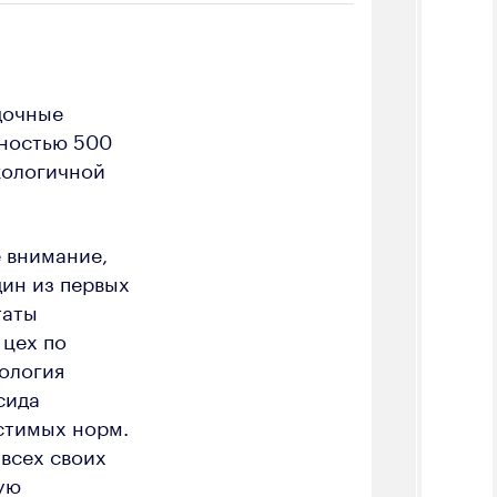
дочные
щностью 500
экологичной
 внимание,
ин из первых
таты
 цех по
ология
сида
устимых норм.
всех своих
ую