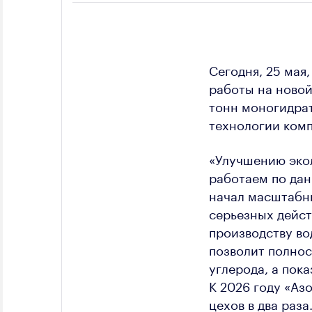
Сегодня, 25 мая
работы на новой
тонн моногидрат
технологии комп
«Улучшению экол
работаем по да
начал масштабны
серьезных дейст
производству во
позволит полнос
углерода, а пок
К 2026 году «Аз
цехов в два раз