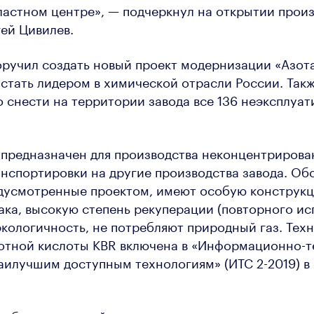
ластном центре», — подчеркнул на открытии прои
ей Цивилев.
оручил создать новый проект модернизации «Азот
 стать лидером в химической отрасли России. Такж
 снести на территории завода все 136 неэксплуа
 предназначен для производства неконцентрирова
анспортировки на другие производства завода. Об
едусмотренные проектом, имеют особую конструк
ка, высокую степень рекуперации (повторного ис
экологичность, не потребляют природный газ. Тех
зотной кислоты KBR включена в «Информационно-
аилучшим доступным технологиям» (ИТС 2-2019) в