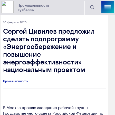
Промышленность
Кузбасса
Торговая площадка Кузбасса
10 февраля 2020
Поиск
Сергей Цивилев предложил
Выберите отрасль
сделать подпрограмму
«Энергосбережение и
Найти
Угольная промышленность
Предприятия
повышение
энергоэффективности»
Горно-металлургическая промышленность
Новости
национальным проектом
Химическая промышленность
промышленности
Электроэнергетика
Промышленность
650000, г. Кемерово, пр. Советский, 63
Машиностроение
+7 (3842) 58-78-61
Промышленность строительных материалов
В Москве прошло заседание рабочей группы
dprom@ako.ru
Государственного совета Российской Федерации по
Добыча общераспространенных