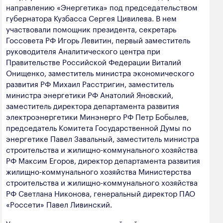
направлению «Энергетика» под председательством
полезных ископаемых
губернатора Кузбасса Сергея Цивилева. В нем
Создание сайта — Мэйк
Лёгкая промышленность
участвовали помощник президента, секретарь
Госсовета РФ Игорь Левитин, первый заместитель
Лесная промышленность
руководителя Аналитического центра при
Правительстве Российской Федерации Виталий
Пищевая промышленность
Онищенко, заместитель министра экономического
развития РФ Михаил Расстригин, заместитель
министра энергетики РФ Анатолий Яновский,
заместитель директора департамента развития
электроэнергетики Минэнерго РФ Петр Бобылев,
председатель Комитета Государственной Думы по
энергетике Павел Завальный, заместитель министра
строительства и жилищно-коммунального хозяйства
РФ Максим Егоров, директор департамента развития
жилищно-коммунального хозяйства Министерства
строительства и жилищно-коммунального хозяйства
РФ Светлана Никонова, генеральный директор ПАО
«Россети» Павел Ливинский.
Участники рассмотрели важнейший для экономики