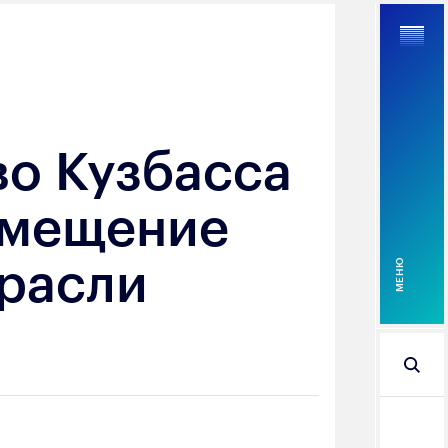
во Кузбасса
Найти
амещение
трасли
MEНЮ