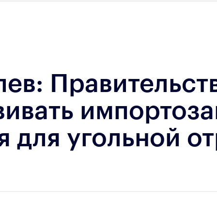
ев: Правительст
вивать импортоз
 для угольной о