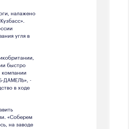
оги, налажено
Кузбасс».
оссии
ания угля в
ликобритании,
нии быстро
х компании
Б-ДАМЕЛЬ», -
ство в ходе
авить
ии. «Соберем
сь, на заводе