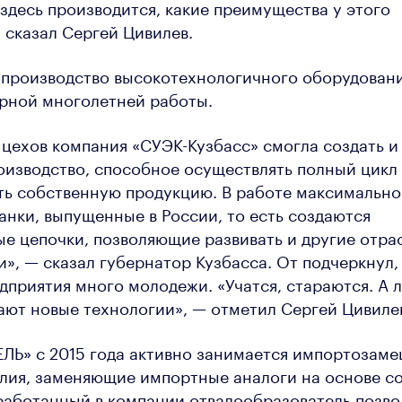
 здесь производится, какие преимущества у этого
- сказал Сергей Цивилев.
 производство высокотехнологичного оборудовани
рной многолетней работы.
 цехов компания «СУЭК-Кузбасс» смогла создать и
оизводство, способное осуществлять полный цикл
ть собственную продукцию. В работе максимально
анки, выпущенные в России, то есть создаются
е цепочки, позволяющие развивать и другие отра
, — сказал губернатор Кузбасса. От подчеркнул,
дприятия много молодежи. «Учатся, стараются. А 
ают новые технологии», — отметил Сергей Цивиле
Ь» с 2015 года активно занимается импортозам
елия, заменяющие импортные аналоги на основе с
работанный в компании отвалообразователь позвол