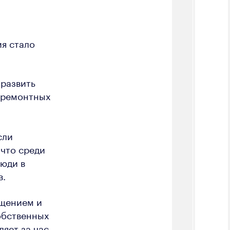
я стало
 развить
 ремонтных
сли
 что среди
люди в
в.
ещением и
обственных
яет за час