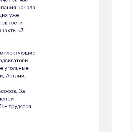
мпания начала
ция уже
отовности
 шахты «7
омплектующие
одвигатели
е угольные
и, Англии,
сосов. За
исной
Ь» трудятся