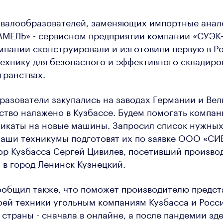
твалообразователей, заменяющих импортные анал
МЕЛЬ» - сервисном предприятии компании «СУЭК-
пании сконструировали и изготовили первую в Р
ехнику для безопасного и эффективного складиров
транствах.
разователи закупались на заводах Германии и Ве
ство налажено в Кузбассе. Будем помогать компа
фикаты на новые машины. Запросил список нужны
наши техникумы подготовят их по заявке ООО «СИ
ор Кузбасса Сергей Цивилев, посетивший производ
 в город Ленинск-Кузнецкий.
ообщил также, что поможет производителю предст
ей техники угольным компаниям Кузбасса и Росс
страны - сначала в онлайне, а после пандемии зде