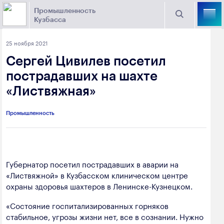
Промышленность
Кузбасса
Торговая площадка Кузбасса
25 ноября 2021
Поиск
Сергей Цивилев посетил
Выберите отрасль
пострадавших на шахте
«Листвяжная»
Найти
Угольная промышленность
Предприятия
Промышленность
Горно-металлургическая промышленность
Новости
Химическая промышленность
промышленности
Электроэнергетика
Губернатор посетил пострадавших в аварии на
«Листвяжной» в Кузбасском клиническом центре
650000, г. Кемерово, пр. Советский, 63
Машиностроение
охраны здоровья шахтеров в Ленинске-Кузнецком.
+7 (3842) 58-78-61
Промышленность строительных материалов
«Состояние госпитализированных горняков
dprom@ako.ru
стабильное, угрозы жизни нет, все в сознании. Нужно
Добыча общераспространенных