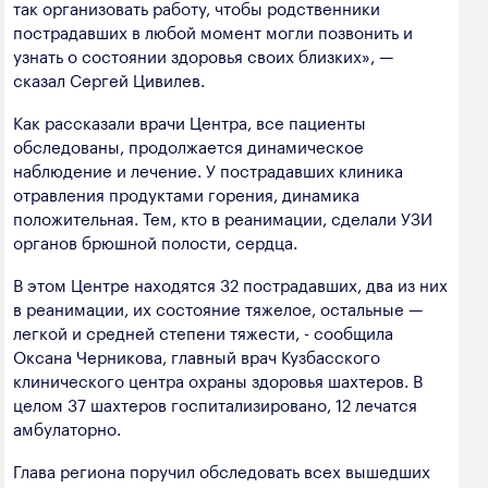
так организовать работу, чтобы родственники
полезных ископаемых
пострадавших в любой момент могли позвонить и
узнать о состоянии здоровья своих близких», —
Создание сайта — Мэйк
Лёгкая промышленность
сказал Сергей Цивилев.
Лесная промышленность
Как рассказали врачи Центра, все пациенты
Пищевая промышленность
обследованы, продолжается динамическое
наблюдение и лечение. У пострадавших клиника
отравления продуктами горения, динамика
положительная. Тем, кто в реанимации, сделали УЗИ
органов брюшной полости, сердца.
В этом Центре находятся 32 пострадавших, два из них
в реанимации, их состояние тяжелое, остальные —
легкой и средней степени тяжести, - сообщила
Оксана Черникова, главный врач Кузбасского
клинического центра охраны здоровья шахтеров. В
целом 37 шахтеров госпитализировано, 12 лечатся
амбулаторно.
Глава региона поручил обследовать всех вышедших