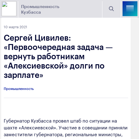
Промышленность
Кузбасса
Торговая площадка Кузбасса
10 марта 2021
Поиск
Сергей Цивилев:
Выберите отрасль
«Первоочередная задача —
вернуть работникам
Найти
Угольная промышленность
Предприятия
«Алексиевской» долги по
зарплате»
Горно-металлургическая промышленность
Новости
Химическая промышленность
промышленности
Промышленность
Электроэнергетика
650000, г. Кемерово, пр. Советский, 63
Машиностроение
+7 (3842) 58-78-61
Губернатор Кузбасса провел штаб по ситуации на
Промышленность строительных материалов
шахте «Алексиевской». Участие в совещании приняли
dprom@ako.ru
заместители губернатора, региональные министры,
Добыча общераспространенных