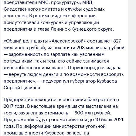
представители МЧС, прокуратуры, МВД,
полезных ископаемых
Следственного комитета и службы судебных
приставов. В режиме видеоконференции
Создание сайта — Мэйк
Лёгкая промышленность
присутствовали конкурсный управляющий
Лесная промышленность
предприятия и глава Ленинск-Кузнецкого округа.
Пищевая промышленность
«Общий долг шахты «Алексиевской» составляет 827
миллионов рублей, из них почти 203 миллиона рублей
— задолженность по зарплате как уволенным
сотрудникам, так и тем, кто сейчас занимается
жизнеобеспечением шахты. Первоочередная задача
— вернуть людям деньги и по возможности возродить
предприятие», — подчеркнул губернатор Кузбасса
Сергей Цивилев.
Предприятие находится в состоянии банкротства с
2017 года. В настоящее время шахта выставлена на
торги, заявленная стоимость — 600 млн рублей.
Предложения будут рассматриваться до 10 июля 2021
года. По информации министерства угольной
промышленности Кузбасса, запасы на