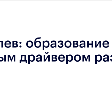
лев: образование
ным драйвером ра