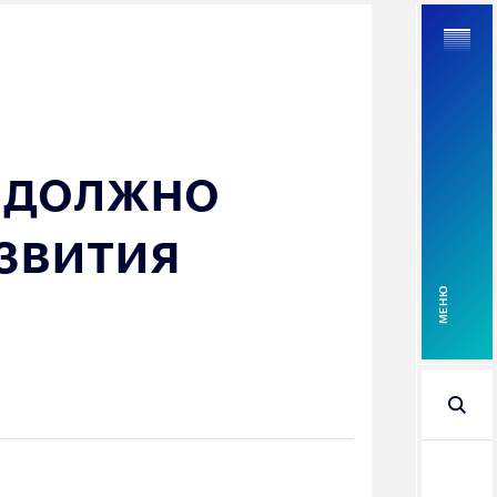
 должно
Найти
звития
MEНЮ