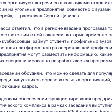
са организуют встречи со школьниками старших 
сии на угольные предприятия, совместно с вузами
ерей», — рассказал Сергей Цивилев.
асса отметил, что в регионе введена программа т
соответствии с ней вакансии, которые временно 
кузбассовцы, займут студенты профильных вузов 
тронная платформа центра опережающей професс
 предприятия могут разместить информацию, каки
их специализированно разрабатывается программ
заседании обсудили, что можно сделать для попул
реди выпускников образовательных организаций, 
ификации кадров.
кадровом обеспечении функционирования предпри
тического комплекса в рамках заседания выступил
еститель министра энергетики РФ Анастасия Бонд