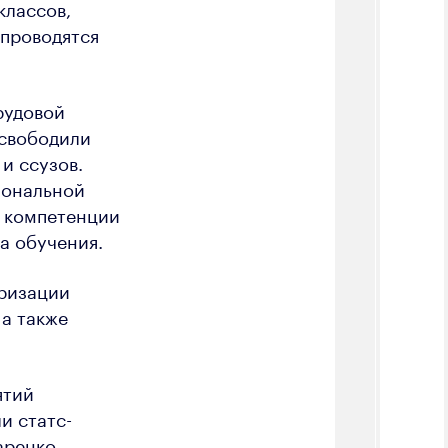
классов,
 проводятся
рудовой
освободили
и ссузов.
иональной
е компетенции
а обучения.
яризации
а также
ятий
и статс-
аренко,