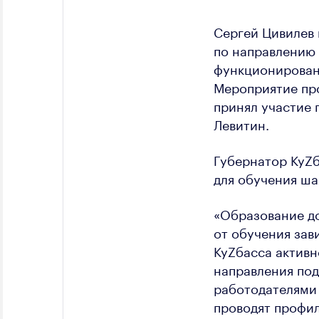
Сергей Цивилев 
по направлению
функционировани
Мероприятие про
принял участие 
Левитин.
Губернатор КуZб
для обучения ша
«Образование д
от обучения зав
КуZбасса активн
направления под
работодателями 
проводят профил