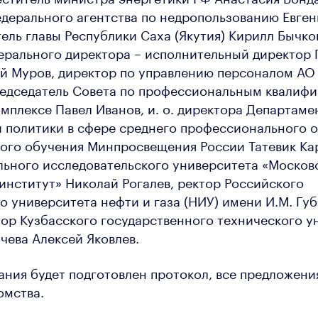
дерального агентства по недропользованию Евген
ель главы Республики Саха (Якутия) Кирилл Бычко
ерального директора – исполнительный директор
ей Муров, директор по управлению персоналом АО
редседатель Совета по профессиональным квалифи
мплексе Павел Иванов, и. о. директора Департаме
 политики в сфере среднего профессионального 
ого обучения Минпросвещения России Татевик Ка
ьного исследовательского университета «Москов
институт» Николай Рогалев, ректор Российского
о университета нефти и газа (НИУ) имени И.М. Гу
ор Кузбасского государственного технического у
ачева Алексей Яковлев.
ания будет подготовлен протокол, все предложени
омства.