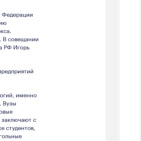
й Федерации
нию
кса.
. В совещании
а РФ Игорь
 предприятий
огий, именно
. Вузы
новые
 заключают с
е студентов,
Угольные