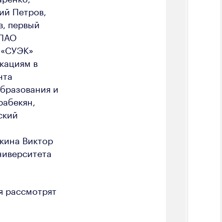
ий Петров,
в, первый
 ПАО
 «СУЭК»
кациям в
нта
образования и
рабекян,
ский
бкина Виктор
ниверситета
я рассмотрят