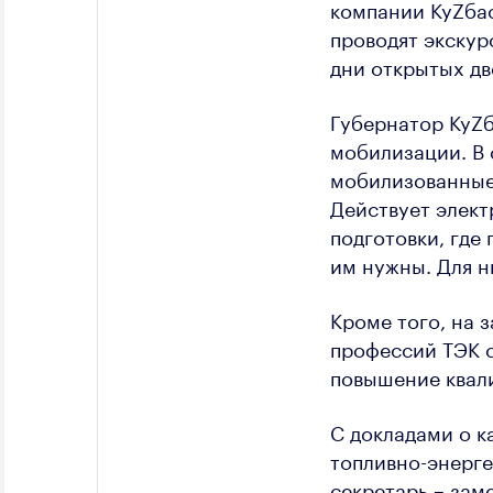
компании КуZбас
проводят экскур
дни открытых дв
Губернатор КуZб
мобилизации. В 
мобилизованные 
Действует элек
подготовки, где
им нужны. Для н
Кроме того, на 
профессий ТЭК с
повышение квал
С докладами о 
топливно-энерге
секретарь – зам