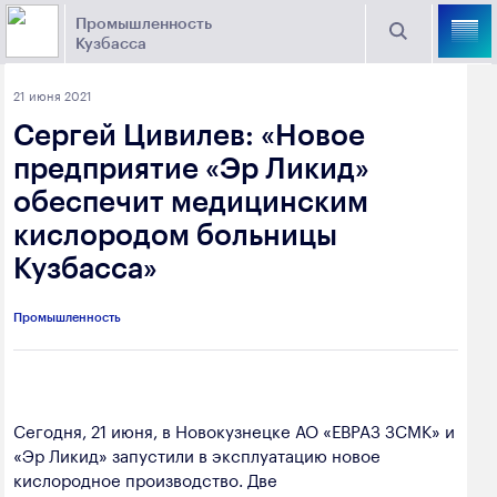
Промышленность
Кузбасса
Торговая площадка Кузбасса
21 июня 2021
Поиск
Сергей Цивилев: «Новое
Выберите отрасль
предприятие «Эр Ликид»
обеспечит медицинским
Найти
Угольная промышленность
Предприятия
кислородом больницы
Кузбасса»
Горно-металлургическая промышленность
Новости
Химическая промышленность
промышленности
Промышленность
Электроэнергетика
650000, г. Кемерово, пр. Советский, 63
Машиностроение
+7 (3842) 58-78-61
Сегодня, 21 июня, в Новокузнецке АО «ЕВРАЗ ЗСМК» и
Промышленность строительных материалов
«Эр Ликид» запустили в эксплуатацию новое
dprom@ako.ru
кислородное производство. Две
Добыча общераспространенных