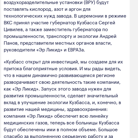
воздухоразделительные установки (ВРУ) будут
полезных ископаемых
поставлять кислород, азот и аргон для
технологических нужд завода. В церемонии в режиме
Создание сайта — Мэйк
Лёгкая промышленность
ВКС принял участие губернатор Кузбасса Сергей
Лесная промышленность
Цивилев, а также заместитель губернатора по
промышленности, транспорту и экологии Андрей
Пищевая промышленность
Панов, представители местных органов власти,
руководители «Эр Ликид» и ЕВРАЗа.
«Кузбасс открыт для инвестиций, мы создаем для их
притока благоприятные условия. И мы рады видеть,
что в нашем динамично развивающемся регионе
разворачивают свою деятельность такие компании,
как «Эр Ликид». Запуск этого завода нужен для
развития промышленности, сделает значительный
вклад в улучшение экологии Кузбасса, и, конечно, в
развитие нашей медицины, здравоохранения:
компания «Эр Ликид» обеспечит всю линейку
медицинских газов, теперь все больницы Кузбасса
будут обеспечены ими в полном объеме. Большое
спасибо за выполненную серьезную работу и за