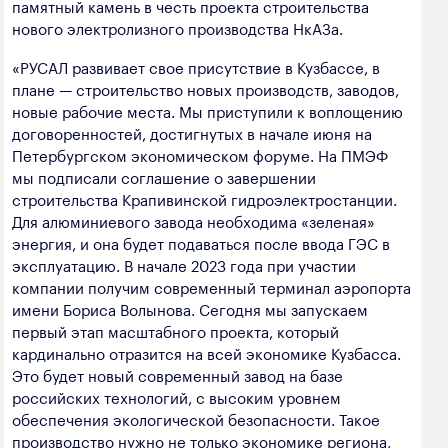
памятный камень в честь проекта строительства
полезных ископаемых
нового электролизного производства НкАЗа.
Создание сайта — Мэйк
Лёгкая промышленность
«РУСАЛ развивает свое присутствие в Кузбассе, в
плане — строительство новых производств, заводов,
Лесная промышленность
новые рабочие места. Мы приступили к воплощению
Пищевая промышленность
договоренностей, достигнутых в начале июня на
Петербургском экономическом форуме. На ПМЭФ
мы подписали соглашение о завершении
строительства Крапивинской гидроэлектростанции.
Для алюминиевого завода необходима «зеленая»
энергия, и она будет подаваться после ввода ГЭС в
эксплуатацию. В начале 2023 года при участии
компании получим современный терминал аэропорта
имени Бориса Волынова. Сегодня мы запускаем
первый этап масштабного проекта, который
кардинально отразится на всей экономике Кузбасса.
Это будет новый современный завод на базе
российских технологий, с высоким уровнем
обеспечения экологической безопасности. Такое
производство нужно не только экономике региона,