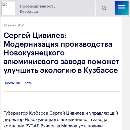
Промышленность
Кузбасса
Торговая площадка Кузбасса
29 июня 2021
Поиск
Сергей Цивилев:
Выберите отрасль
Модернизация производства
Новокузнецкого
Найти
Угольная промышленность
Предприятия
алюминиевого завода поможет
улучшить экологию в Кузбассе
Горно-металлургическая промышленность
Новости
Химическая промышленность
промышленности
Промышленность
Электроэнергетика
650000, г. Кемерово, пр. Советский, 63
Машиностроение
+7 (3842) 58-78-61
Губернатор Кузбасса Сергей Цивилев и управляющий
Промышленность строительных материалов
директор Новокузнецкого алюминиевого завода
dprom@ako.ru
компании РУСАЛ Вячеслав Марков установили
Добыча общераспространенных