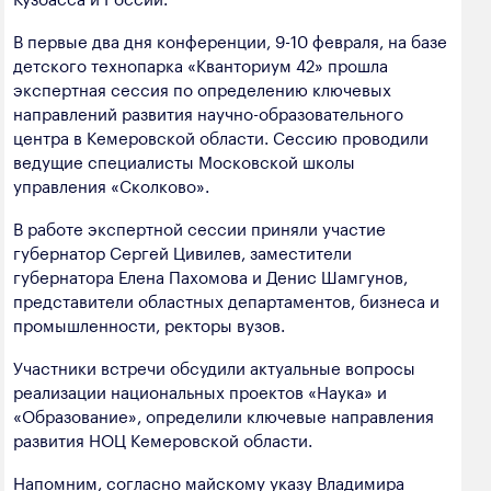
полезных ископаемых
В первые два дня конференции, 9-10 февраля, на базе
Создание сайта — Мэйк
Лёгкая промышленность
детского технопарка «Кванториум 42» прошла
экспертная сессия по определению ключевых
Лесная промышленность
направлений развития научно-образовательного
центра в Кемеровской области. Сессию проводили
Пищевая промышленность
ведущие специалисты Московской школы
управления «Сколково».
В работе экспертной сессии приняли участие
губернатор Сергей Цивилев, заместители
губернатора Елена Пахомова и Денис Шамгунов,
представители областных департаментов, бизнеса и
промышленности, ректоры вузов.
Участники встречи обсудили актуальные вопросы
реализации национальных проектов «Наука» и
«Образование», определили ключевые направления
развития НОЦ Кемеровской области.
Напомним, согласно майскому указу Владимира