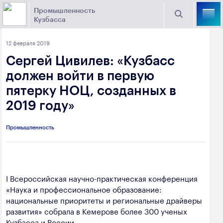
Промышленность
Кузбасса
Торговая площадка Кузбасса
12 февраля 2019
Поиск
Сергей Цивилев: «Кузбасс
Выберите отрасль
должен войти в первую
пятерку НОЦ, созданных в
Найти
Угольная промышленность
Предприятия
2019 году»
Горно-металлургическая промышленность
Промышленность
Новости
Химическая промышленность
промышленности
Электроэнергетика
650000, г. Кемерово, пр. Советский, 63
I Всероссийская научно-практическая конференция
Машиностроение
«Наука и профессиональное образование:
+7 (3842) 58-78-61
Промышленность строительных материалов
национальные приоритеты и региональные драйверы
dprom@ako.ru
развития» собрала в Кемерове более 300 ученых
Добыча общераспространенных
Кузбасса и России.