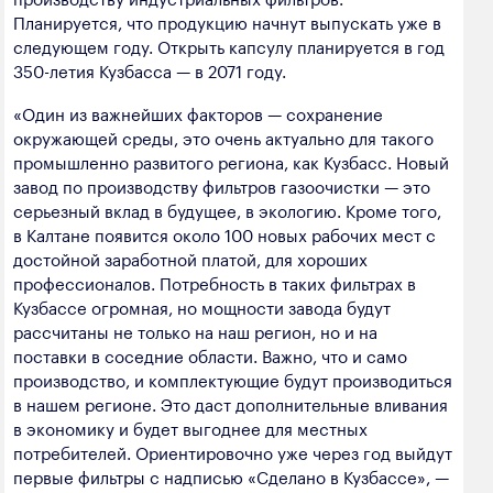
полезных ископаемых
Планируется, что продукцию начнут выпускать уже в
следующем году. Открыть капсулу планируется в год
Создание сайта — Мэйк
Лёгкая промышленность
350-летия Кузбасса — в 2071 году.
Лесная промышленность
«Один из важнейших факторов — сохранение
окружающей среды, это очень актуально для такого
Пищевая промышленность
промышленно развитого региона, как Кузбасс. Новый
завод по производству фильтров газоочистки — это
серьезный вклад в будущее, в экологию. Кроме того,
в Калтане появится около 100 новых рабочих мест с
достойной заработной платой, для хороших
профессионалов. Потребность в таких фильтрах в
Кузбассе огромная, но мощности завода будут
рассчитаны не только на наш регион, но и на
поставки в соседние области. Важно, что и само
производство, и комплектующие будут производиться
в нашем регионе. Это даст дополнительные вливания
в экономику и будет выгоднее для местных
потребителей. Ориентировочно уже через год выйдут
первые фильтры с надписью «Сделано в Кузбассе», —