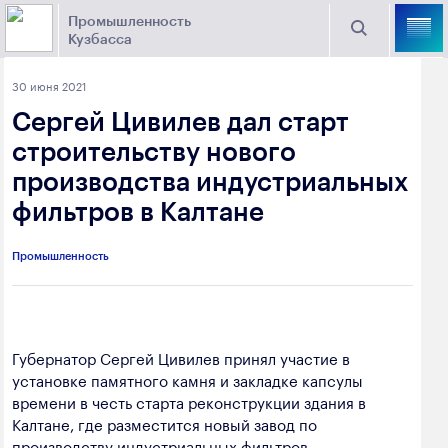
Промышленность
Кузбасса
Торговая площадка Кузбасса
30 июня 2021
Поиск
Сергей Цивилев дал старт
Выберите отрасль
строительству нового
производства индустриальных
Найти
Угольная промышленность
Предприятия
фильтров в Калтане
Горно-металлургическая промышленность
Промышленность
Новости
Химическая промышленность
промышленности
Электроэнергетика
650000, г. Кемерово, пр. Советский, 63
Губернатор Сергей Цивилев принял участие в
Машиностроение
установке памятного камня и закладке капсулы
+7 (3842) 58-78-61
Промышленность строительных материалов
времени в честь старта реконструкции здания в
dprom@ako.ru
Калтане, где разместится новый завод по
Добыча общераспространенных
производству индустриальных фильтров.