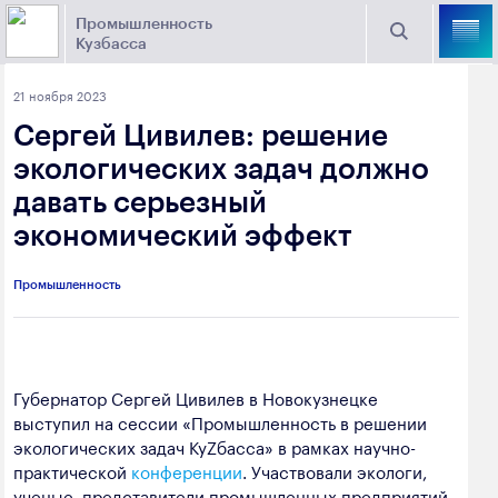
Промышленность
Кузбасса
Торговая площадка Кузбасса
21 ноября 2023
Поиск
Сергей Цивилев: решение
Выберите отрасль
экологических задач должно
давать серьезный
Найти
Угольная промышленность
Предприятия
экономический эффект
Горно-металлургическая промышленность
Промышленность
Новости
Химическая промышленность
промышленности
Электроэнергетика
650000, г. Кемерово, пр. Советский, 63
Губернатор Сергей Цивилев в Новокузнецке
Машиностроение
выступил на сессии «Промышленность в решении
+7 (3842) 58-78-61
Промышленность строительных материалов
экологических задач КуZбасса» в рамках научно-
dprom@ako.ru
практической
конференции
. Участвовали экологи,
Добыча общераспространенных
ученые, представители промышленных предприятий,