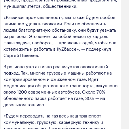
полезных ископаемых
муниципалитетов, общественники.
Создание сайта — Мэйк
Лёгкая промышленность
«Развивая промышленность, мы также будем особое
внимание уделять экологии. Если не обеспечить
Лесная промышленность
людям благоприятную обстановку, они будут уезжать
из региона. Это влечет за собой нехватку кадров.
Пищевая промышленность
Наша задача, наоборот, — привлечь людей, чтобы они
хотели жить и работать в КуZбассе», — подчеркнул
Сергей Цивилев.
В регионе уже активно реализуется экологичный
подход. Так, многие грузовые машины работают на
компримированном и сжиженном газе. Идет
модернизация общественного транспорта, закуплено
около 1200 современных автобусов. Около 70%
обновленного парка работает на газе, 30% — на
дизельном топливе.
«Будем переводить на газ весь наш транспорт —
коммунальную, грузовую, карьерную технику и
тяжелые самосвалы. Таким образом мы решаем