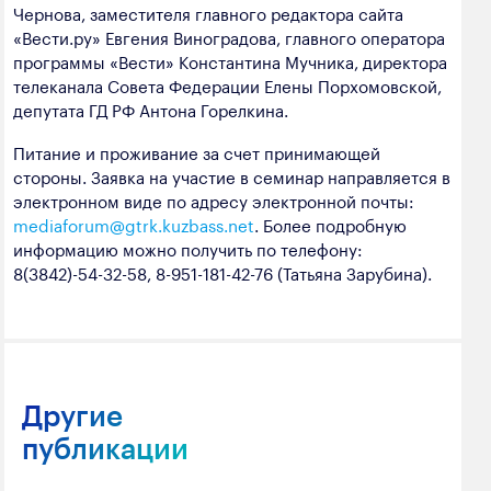
Чернова, заместителя главного редактора сайта
полезных ископаемых
«Вести.ру» Евгения Виноградова, главного оператора
Создание сайта — Мэйк
Лёгкая промышленность
программы «Вести» Константина Мучника, директора
телеканала Совета Федерации Елены Порхомовской,
Лесная промышленность
депутата ГД РФ Антона Горелкина.
Пищевая промышленность
Питание и проживание за счет принимающей
стороны. Заявка на участие в семинар направляется в
электронном виде по адресу электронной почты:
mediaforum@gtrk.kuzbass.net
. Более подробную
информацию можно получить по телефону:
8(3842)-54-32-58, 8-951-181-42-76 (Татьяна Зарубина).
Другие
публикации