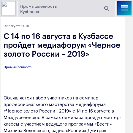
Промышленность
Кузбасса
Торговая площадка Кузбасса
02 августа 2019
Поиск
С 14 по 16 августа в Кузбассе
Выберите отрасль
пройдет медиафорум «Черное
золото России – 2019»
Найти
Угольная промышленность
Предприятия
Промышленность
Горно-металлургическая промышленность
Новости
Химическая промышленность
промышленности
Электроэнергетика
Объявляется набор участников на семинар
профессионального мастерства медиафорума
650000, г. Кемерово, пр. Советский, 63
Машиностроение
«Черное золото России - 2019» с 14 по 16 августа в
+7 (3842) 58-78-61
Междуреченске. В рамках семинара пройдут мастер-
Промышленность строительных материалов
классы с участием ведущего программы «Вести»
dprom@ako.ru
Михаила Зеленского, радио «России» Дмитрия
Добыча общераспространенных