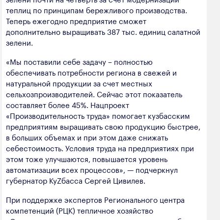
полезных ископаемых
теплиц по принципам бережливого производства.
Теперь ежегодно предприятие сможет
Создание сайта — Мэйк
Лёгкая промышленность
дополнительно выращивать 387 тыс. единиц салатной
зелени.
Лесная промышленность
«Мы поставили себе задачу – полностью
Пищевая промышленность
обеспечивать потребности региона в свежей и
натуральной продукции за счет местных
сельхозпроизводителей. Сейчас этот показатель
составляет более 45%. Нацпроект
«Производительность труда» помогает кузбасским
предприятиям выращивать свою продукцию быстрее,
в больших объемах и при этом даже снижать
себестоимость. Условия труда на предприятиях при
этом тоже улучшаются, повышается уровень
автоматизации всех процессов», — подчеркнул
губернатор КуZбасса Сергей Цивилев.
При поддержке экспертов Регионального центра
компетенций (РЦК) тепличное хозяйство