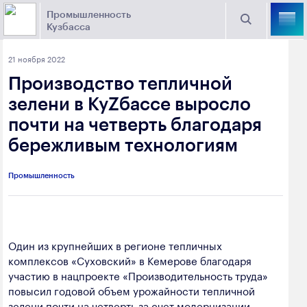
Промышленность
Кузбасса
Торговая площадка Кузбасса
21 ноября 2022
Поиск
Производство тепличной
Выберите отрасль
зелени в КуZбассе выросло
почти на четверть благодаря
Найти
Угольная промышленность
Предприятия
бережливым технологиям
Горно-металлургическая промышленность
Промышленность
Новости
Химическая промышленность
промышленности
Электроэнергетика
650000, г. Кемерово, пр. Советский, 63
Один из крупнейших в регионе тепличных
Машиностроение
комплексов «Суховский» в Кемерове благодаря
+7 (3842) 58-78-61
Промышленность строительных материалов
участию в нацпроекте «Производительность труда»
dprom@ako.ru
повысил годовой объем урожайности тепличной
Добыча общераспространенных
зелени почти на четверть за счет модернизации