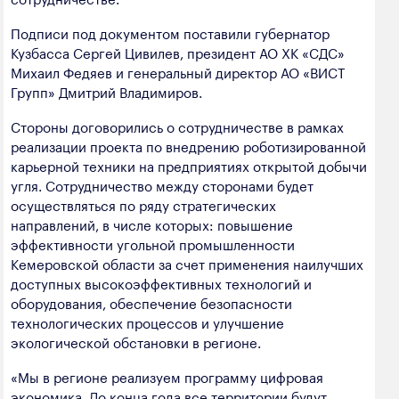
полезных ископаемых
Подписи под документом поставили губернатор
Создание сайта — Мэйк
Лёгкая промышленность
Кузбасса Сергей Цивилев, президент АО ХК «СДС»
Михаил Федяев и генеральный директор АО «ВИСТ
Лесная промышленность
Групп» Дмитрий Владимиров.
Пищевая промышленность
Стороны договорились о сотрудничестве в рамках
реализации проекта по внедрению роботизированной
карьерной техники на предприятиях открытой добычи
угля. Сотрудничество между сторонами будет
осуществляться по ряду стратегических
направлений, в числе которых: повышение
эффективности угольной промышленности
Кемеровской области за счет применения наилучших
доступных высокоэффективных технологий и
оборудования, обеспечение безопасности
технологических процессов и улучшение
экологической обстановки в регионе.
«Мы в регионе реализуем программу цифровая
экономика. До конца года все территории будут