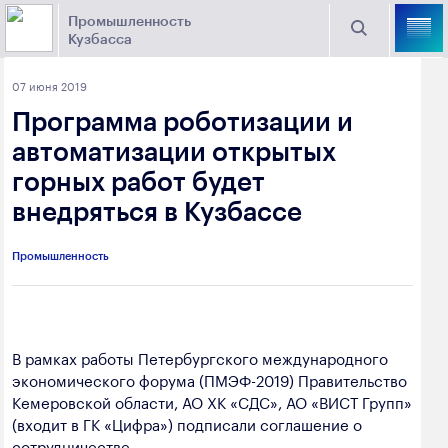
Промышленность
Кузбасса
Торговая площадка Кузбасса
07 июня 2019
Поиск
Программа роботизации и
Выберите отрасль
автоматизации открытых
горных работ будет
Найти
Угольная промышленность
Предприятия
внедряться в Кузбассе
Горно-металлургическая промышленность
Промышленность
Новости
Химическая промышленность
промышленности
Электроэнергетика
650000, г. Кемерово, пр. Советский, 63
В рамках работы Петербургского международного
Машиностроение
экономического форума (ПМЭФ-2019) Правительство
+7 (3842) 58-78-61
Промышленность строительных материалов
Кемеровской области, АО ХК «СДС», АО «ВИСТ Групп»
dprom@ako.ru
(входит в ГК «Цифра») подписали соглашение о
Добыча общераспространенных
сотрудничестве.