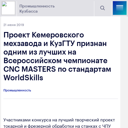
Промышленность
Кузбасса
Торговая площадка Кузбасса
21 июня 2019
Поиск
Проект Кемеровского
Выберите отрасль
мехзавода и КузГТУ признан
одним из лучших на
Найти
Угольная промышленность
Предприятия
Всероссийском чемпионате
CNC MASTERS по стандартам
Горно-металлургическая промышленность
Новости
WorldSkills
Химическая промышленность
промышленности
Электроэнергетика
Промышленность
650000, г. Кемерово, пр. Советский, 63
Машиностроение
+7 (3842) 58-78-61
Промышленность строительных материалов
Участниками конкурса на лучший творческий проект
dprom@ako.ru
токарной и фрезерной обработки на станках с ЧПУ
Добыча общераспространенных