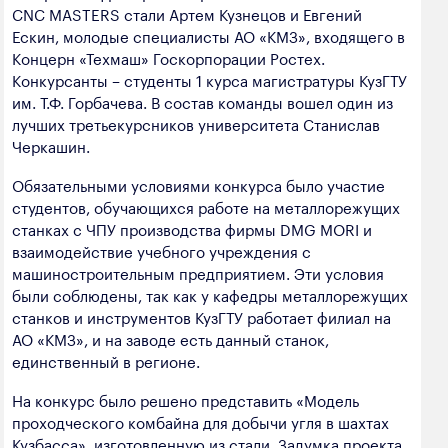
CNC MASTERS стали Артем Кузнецов и Евгений
полезных ископаемых
Ескин, молодые специалисты АО «КМЗ», входящего в
Создание сайта — Мэйк
Лёгкая промышленность
Концерн «Техмаш» Госкорпорации Ростех.
Конкурсанты – студенты 1 курса магистратуры КузГТУ
Лесная промышленность
им. Т.Ф. Горбачева. В состав команды вошел один из
лучших третьекурсников университета Станислав
Пищевая промышленность
Черкашин.
Обязательными условиями конкурса было участие
студентов, обучающихся работе на металлорежущих
станках с ЧПУ производства фирмы DMG MORI и
взаимодействие учебного учреждения с
машиностроительным предприятием. Эти условия
были соблюдены, так как у кафедры металлорежущих
станков и инструментов КузГТУ работает филиал на
АО «КМЗ», и на заводе есть данный станок,
единственный в регионе.
На конкурс было решено представить «Модель
проходческого комбайна для добычи угля в шахтах
Кузбасса», изготовленную из стали. Задумка проекта