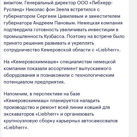
визитом. Генеральный директор ООО «Либхерр-
полезных ископаемых
Русланд» Николас фон Зеела встретился с
губернатором Сергеем Цивилевым и заместителем
Создание сайта — Мэйк
Лёгкая промышленность
губернатора Андреем Пановым. Немецкая компания
Лесная промышленность
подтвердила готовность увеличивать инвестиции в
промышленность Кузбасса. Поэтому на встрече было
Пищевая промышленность
принято решение развивать и укреплять
сотрудничество Кемеровской области с «Liebherr».
На «Кемеровохиммаше» специалистам немецкой
компании показали ассортимент выпускаемого
оборудования и познакомили с технологическим
потенциалом предприятия.
Напомним, в перспективе на базе
«Кемеровохиммаш» планируется наладить
производство и ремонт всей линии ковшей для
экскаваторов «Liebherr» и организовать
крупноузловую сборку карьерных автосамосвалов
«Liebherr».