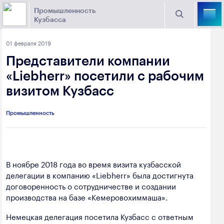
Промышленность
Кузбасса
Торговая площадка Кузбасса
01 февраля 2019
Поиск
Представители компании
Выберите отрасль
«Liebherr» посетили с рабочим
визитом Кузбасс
Найти
Угольная промышленность
Предприятия
Промышленность
Горно-металлургическая промышленность
Новости
Химическая промышленность
промышленности
Электроэнергетика
В ноябре 2018 года во время визита кузбасской
делегации в компанию «Liebherr» была достигнута
650000, г. Кемерово, пр. Советский, 63
Машиностроение
договоренность о сотрудничестве и создании
+7 (3842) 58-78-61
производства на базе «Кемеровохиммаша».
Промышленность строительных материалов
dprom@ako.ru
Немецкая делегация посетила Кузбасс с ответным
Добыча общераспространенных