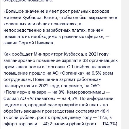
полезных ископаемых
«Большое значение имеет рост реальных доходов
Создание сайта — Мэйк
Лёгкая промышленность
жителей Кузбасса. Важно, чтобы он был выражен не в
косвенных или общих показателях, а
Лесная промышленность
непосредственно в заработных платах, причем
повышать их необходимо в различных сферах», —
Пищевая промышленность
заявил Сергей Цивилев.
Как сообщает Минпромторг Кузбасса, в 2021 году
запланировано повышение зарплат в 33 организациях
промышленности и торговли. С 1 ноября плановое
повышение прошло на АО «Органика» на 6,5% всем
сотрудникам. Повышение зарплат работникам
планируется и в 2022 году, например, на ОАО
«Полимер» в январе — на 8%, Кемеровохиммаш —
филиал АО «Алтайвагон» — на 4,5%. По информации
ведомства, средний размер заработной платы по
обрабатывающим производствам составляет 48,4
тысячи рублей, рост к предыдущему году — 112%, в
сфере торговли — 40,2 тысячи рублей (рост — 114,3%).