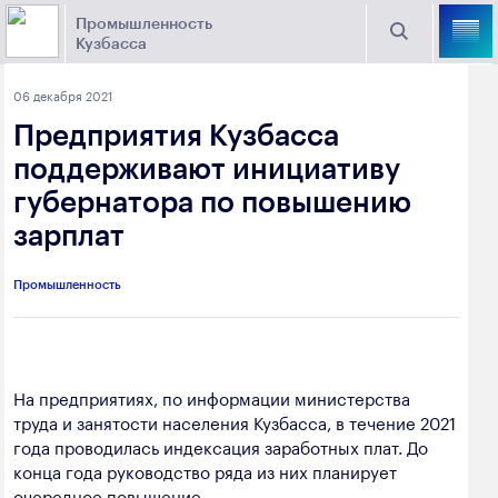
Промышленность
Кузбасса
Торговая площадка Кузбасса
06 декабря 2021
Поиск
Предприятия Кузбасса
Выберите отрасль
поддерживают инициативу
губернатора по повышению
Найти
Угольная промышленность
Предприятия
зарплат
Горно-металлургическая промышленность
Промышленность
Новости
Химическая промышленность
промышленности
Электроэнергетика
650000, г. Кемерово, пр. Советский, 63
На предприятиях, по информации министерства
Машиностроение
труда и занятости населения Кузбасса, в течение 2021
+7 (3842) 58-78-61
Промышленность строительных материалов
года проводилась индексация заработных плат. До
dprom@ako.ru
конца года руководство ряда из них планирует
Добыча общераспространенных
очередное повышение.