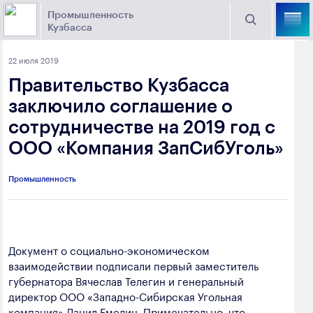
Промышленность
Кузбасса
Торговая площадка Кузбасса
22 июля 2019
Поиск
Правительство Кузбасса
Выберите отрасль
заключило соглашение о
сотрудничестве на 2019 год с
Найти
Угольная промышленность
Предприятия
ООО «Компания ЗапСибУголь»
Горно-металлургическая промышленность
Промышленность
Новости
Химическая промышленность
промышленности
Электроэнергетика
650000, г. Кемерово, пр. Советский, 63
Документ о социально-экономическом
Машиностроение
взаимодействии подписали первый заместитель
+7 (3842) 58-78-61
Промышленность строительных материалов
губернатора Вячеслав Телегин и генеральный
dprom@ako.ru
директор ООО «Западно-Сибирская Угольная
Добыча общераспространенных
компания» Данил Емелин. Примечательно, что