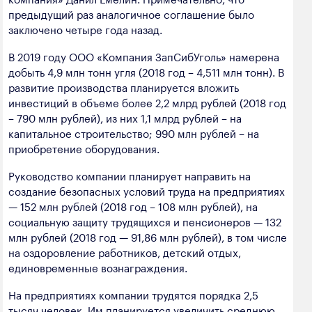
полезных ископаемых
предыдущий раз аналогичное соглашение было
заключено четыре года назад.
Создание сайта — Мэйк
Лёгкая промышленность
В 2019 году ООО «Компания ЗапСибУголь» намерена
Лесная промышленность
добыть 4,9 млн тонн угля (2018 год – 4,511 млн тонн). В
развитие производства планируется вложить
Пищевая промышленность
инвестиций в объеме более 2,2 млрд рублей (2018 год
– 790 млн рублей), из них 1,1 млрд рублей – на
капитальное строительство; 990 млн рублей – на
приобретение оборудования.
Руководство компании планирует направить на
создание безопасных условий труда на предприятиях
— 152 млн рублей (2018 год – 108 млн рублей), на
социальную защиту трудящихся и пенсионеров — 132
млн рублей (2018 год — 91,86 млн рублей), в том числе
на оздоровление работников, детский отдых,
единовременные вознаграждения.
На предприятиях компании трудятся порядка 2,5
тысяч человек. Им планируется увеличить среднюю