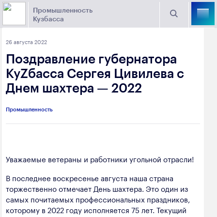
Промышленность
Кузбасса
Торговая площадка Кузбасса
26 августа 2022
Поиск
Поздравление губернатора
Выберите отрасль
КуZбасса Сергея Цивилева с
Днем шахтера — 2022
Найти
Угольная промышленность
Предприятия
Промышленность
Горно-металлургическая промышленность
Новости
Химическая промышленность
промышленности
Электроэнергетика
Уважаемые ветераны и работники угольной отрасли!
650000, г. Кемерово, пр. Советский, 63
Машиностроение
В последнее воскресенье августа наша страна
+7 (3842) 58-78-61
торжественно отмечает День шахтера. Это один из
Промышленность строительных материалов
самых почитаемых профессиональных праздников,
dprom@ako.ru
которому в 2022 году исполняется 75 лет. Текущий
Добыча общераспространенных