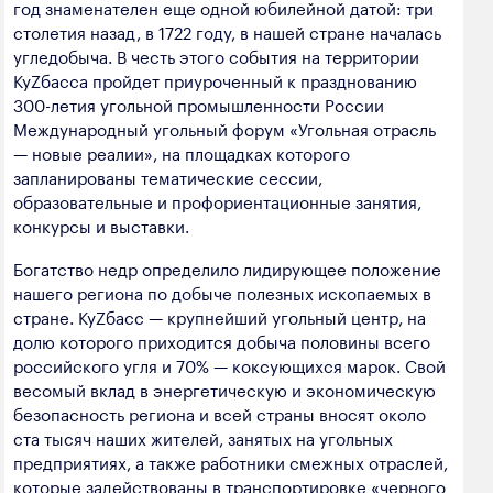
год знаменателен еще одной юбилейной датой: три
полезных ископаемых
столетия назад, в 1722 году, в нашей стране началась
угледобыча. В честь этого события на территории
Создание сайта — Мэйк
Лёгкая промышленность
КуZбасса пройдет приуроченный к празднованию
Лесная промышленность
300-летия угольной промышленности России
Международный угольный форум «Угольная отрасль
Пищевая промышленность
— новые реалии», на площадках которого
запланированы тематические сессии,
образовательные и профориентационные занятия,
конкурсы и выставки.
Богатство недр определило лидирующее положение
нашего региона по добыче полезных ископаемых в
стране. КуZбасс — крупнейший угольный центр, на
долю которого приходится добыча половины всего
российского угля и 70% — коксующихся марок. Свой
весомый вклад в энергетическую и экономическую
безопасность региона и всей страны вносят около
ста тысяч наших жителей, занятых на угольных
предприятиях, а также работники смежных отраслей,
которые задействованы в транспортировке «черного