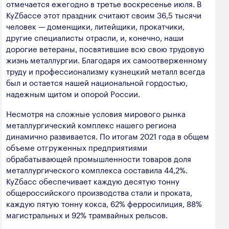
отмечается ежегодно в третье воскресенье июля. В
полезных ископаемых
КуZбассе этот праздник считают своим 36,5 тысячи
человек — доменщики, литейщики, прокатчики,
Создание сайта — Мэйк
Лёгкая промышленность
другие специалисты отрасли, и, конечно, наши
Лесная промышленность
дорогие ветераны, посвятившие всю свою трудовую
жизнь металлургии. Благодаря их самоотверженному
Пищевая промышленность
труду и профессионализму кузнецкий металл всегда
был и остается нашей национальной гордостью,
надежным щитом и опорой России.
Несмотря на сложные условия мирового рынка
металлургический комплекс нашего региона
динамично развивается. По итогам 2021 года в общем
объеме отгруженных предприятиями
обрабатывающей промышленности товаров доля
металлургического комплекса составила 44,2%.
КуZбасс обеспечивает каждую десятую тонну
общероссийского производства стали и проката,
каждую пятую тонну кокса, 62% ферросилиция, 88%
магистральных и 92% трамвайных рельсов.