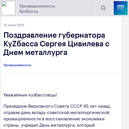
Промышленность
Кузбасса
Торговая площадка Кузбасса
15 июля 2022
Поиск
Поздравление губернатора
Выберите отрасль
КуZбасса Сергея Цивилева с
Днем металлурга
Найти
Угольная промышленность
Предприятия
Промышленность
Горно-металлургическая промышленность
Новости
Химическая промышленность
промышленности
Электроэнергетика
Уважаемые кузбассовцы!
650000, г. Кемерово, пр. Советский, 63
Машиностроение
Президиум Верховного Совета СССР 65 лет назад,
+7 (3842) 58-78-61
отдавая дань вкладу советской металлургической
Промышленность строительных материалов
промышленности в восстановление экономики
dprom@ako.ru
страны, учредил День металлурга, который
Добыча общераспространенных