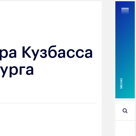
ра Кузбасса
Найти
урга
MEНЮ