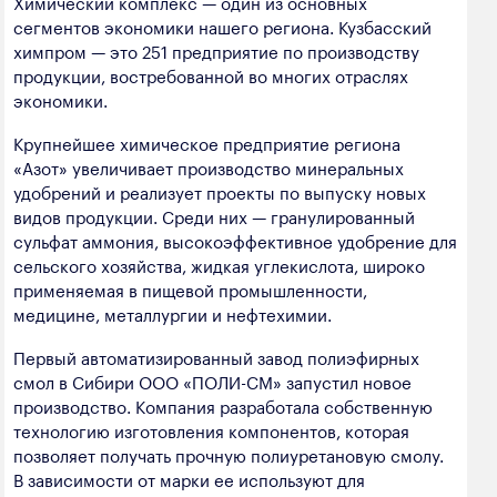
Химический комплекс — один из основных
полезных ископаемых
сегментов экономики нашего региона. Кузбасский
химпром — это 251 предприятие по производству
Создание сайта — Мэйк
Лёгкая промышленность
продукции, востребованной во многих отраслях
экономики.
Лесная промышленность
Крупнейшее химическое предприятие региона
Пищевая промышленность
«Азот» увеличивает производство минеральных
удобрений и реализует проекты по выпуску новых
видов продукции. Среди них — гранулированный
сульфат аммония, высокоэффективное удобрение для
сельского хозяйства, жидкая углекислота, широко
применяемая в пищевой промышленности,
медицине, металлургии и нефтехимии.
Первый автоматизированный завод полиэфирных
смол в Сибири ООО «ПОЛИ-СМ» запустил новое
производство. Компания разработала собственную
технологию изготовления компонентов, которая
позволяет получать прочную полиуретановую смолу.
В зависимости от марки ее используют для