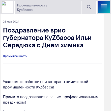
Промышленность
Кузбасса
Торговая площадка Кузбасса
26 мая 2024
Поиск
Поздравление врио
Выберите отрасль
губернатора КуZбасса Ильи
Середюка с Днем химика
Найти
Угольная промышленность
Предприятия
Промышленность
Горно-металлургическая промышленность
Новости
Химическая промышленность
промышленности
Электроэнергетика
Уважаемые работники и ветераны химической
промышленности КуZбасса!
650000, г. Кемерово, пр. Советский, 63
Машиностроение
+7 (3842) 58-78-61
Примите поздравления с вашим профессиональным
Промышленность строительных материалов
праздником!
dprom@ako.ru
Добыча общераспространенных