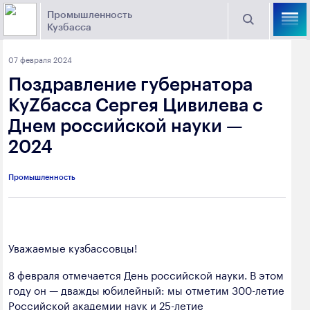
Промышленность
Кузбасса
Торговая площадка Кузбасса
07 февраля 2024
Поиск
Поздравление губернатора
Выберите отрасль
КуZбасса Сергея Цивилева с
Днем российской науки —
Найти
Угольная промышленность
Предприятия
2024
Горно-металлургическая промышленность
Промышленность
Новости
Химическая промышленность
промышленности
Электроэнергетика
650000, г. Кемерово, пр. Советский, 63
Уважаемые кузбассовцы!
Машиностроение
+7 (3842) 58-78-61
8 февраля отмечается День российской науки. В этом
Промышленность строительных материалов
году он — дважды юбилейный: мы отметим 300-летие
dprom@ako.ru
Добыча общераспространенных
Российской академии наук и 25-летие