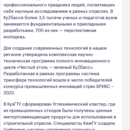
полезных ископаемых
профессионального праздника людей, посвятивших
себя научным исследованиям в разных отраслях. В
Создание сайта — Мэйк
Лёгкая промышленность
КуZбассе более 3,5 тысячи ученых и педагогов вузов
занимаются фундаментальными и прикладными
Лесная промышленность
разработками, 700 из них — перспективная
молодежь.
Пищевая промышленность
Для создания современных технологий в нашем
регионе утверждена комплексная научно-
техническая программа полного инновационного
цикла «Чистый уголь — зеленый КуZбасс».
Разработанная в рамках программы система
трансфера технологий вошла в число победителей
конкурса промышленных инноваций стран БРИКС –
2023.
В КузГТУ сформирован Углехимический кластер, где
из промышленных отходов были получены ценные
импортозамещающие продукты для использования в
строительной отрасли. Специалисты КемГУ создали
Цифровую систему управления горными и