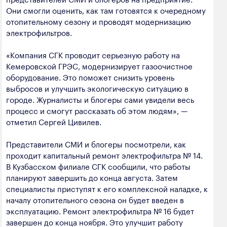
полезных ископаемых
Они смогли оценить, как там готовятся к очередному
отопительному сезону и проводят модернизацию
Создание сайта — Мэйк
Лёгкая промышленность
электрофильтров.
Лесная промышленность
«Компания СГК проводит серьезную работу на
Кемеровской ГРЭС, модернизирует газоочистное
Пищевая промышленность
оборудование. Это поможет снизить уровень
выбросов и улучшить экологическую ситуацию в
городе. Журналисты и блогеры сами увидели весь
процесс и смогут рассказать об этом людям», —
отметил Сергей Цивилев.
Представители СМИ и блогеры посмотрели, как
проходит капитальный ремонт электрофильтра № 14.
В Кузбасском филиале СГК сообщили, что работы
планируют завершить до конца августа. Затем
специалисты приступят к его комплексной наладке, к
началу отопительного сезона он будет введен в
эксплуатацию. Ремонт электрофильтра № 16 будет
завершен до конца ноября. Это улучшит работу