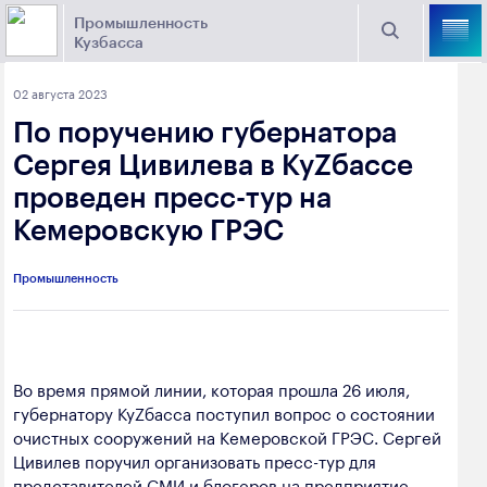
Промышленность
Кузбасса
Торговая площадка Кузбасса
02 августа 2023
Поиск
По поручению губернатора
Выберите отрасль
Сергея Цивилева в КуZбассе
проведен пресс-тур на
Найти
Угольная промышленность
Предприятия
Кемеровскую ГРЭС
Горно-металлургическая промышленность
Промышленность
Новости
Химическая промышленность
промышленности
Электроэнергетика
650000, г. Кемерово, пр. Советский, 63
Во время прямой линии, которая прошла 26 июля,
Машиностроение
губернатору КуZбасса поступил вопрос о состоянии
+7 (3842) 58-78-61
Промышленность строительных материалов
очистных сооружений на Кемеровской ГРЭС. Сергей
dprom@ako.ru
Цивилев поручил организовать пресс-тур для
Добыча общераспространенных
представителей СМИ и блогеров на предприятие.